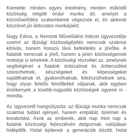
Kiemelte: minden egyes eredmény, minden működő
közösség mögött óriási munka áll, amelyet a
közművelődési szakemberek végeznek el, és akiknek
köszönet jár áldozatos munkájáért.
Nagy Edina, a Nemzeti Művelődési Intézet ügyvezetője
szerint az ifjúsági közösségépítés nemcsak szakmai
kihívás, hanem hosszú távú befektetés a jövőbe. A
fiatalok nemcsak a jövő, hanem a jelen közösségeinek
motorjai is lehetnek. A közösségi részvétel az, amelynek
segítségével a fiatalok önbizalmat és önbecsülést
szerezhetnek, készségeket és képességeket
sajátíthatnak el, gyakorolhatnak, felkészülhetnek arra,
hogy olyan felelős felnőttekké váljanak, akik egyben
érzékenyek a kisebb-nagyobb közösségek ügyeire is -
mondta.
Az ügyvezető hangsúlyozta: az ifjúsági munka nemcsak
szakmai tudást igényel, hanem empátiát, türelmet és
kreativitást. Azok az emberek, akik nap mint nap a
fiatalok közösségi fejlesztésén dolgoznak, valójában
hídépítők. Hidat építenek a generációk között, hidat