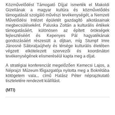
Közművelődést Támogató Díjjal ismerték el Makoldi
Gizellának a magyar kultúra és közművelődés
támogatását szolgáló művészi tevékenységét, a Nemzeti
Művelődési Intézet épületét gazdagító alkotásainak
megbecsüléseként. Paluska Zoltán a kulturális értékek
támogatásáért, különösen az épített örökségek
fejlesztéséért és Kepenyes Pál hagyatékának
gondozásáért részesült a díjban, míg Stumpf Imre
Jánosné Sátoraljaújhely és térsége kulturális életében
végzett elkötelezett szervezői és koordinátori
tevékenységének elismeréséül kapta meg a díjat.
A stratégiai konferenciát megelőzően Kemecsi Lajos, a
Néprajzi Múzeum főigazgatója nyitotta meg a Bokrétába
kötögetem vala... című Halász Péter néprajzkutató
tiszteletére rendezett kiállítást.
(MTI)