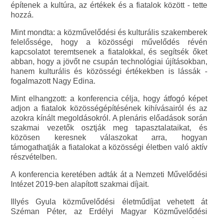
építenek a kultúra, az értékek és a fiatalok között - tette
hozzá.
Mint mondta: a közművelődési és kulturális szakemberek
felelőssége, hogy a közösségi művelődés révén
kapcsolatot teremtsenek a fiatalokkal, és segítsék őket
abban, hogy a jövőt ne csupán technológiai újításokban,
hanem kulturális és közösségi értékekben is lássák -
fogalmazott Nagy Edina.
Mint elhangzott: a konferencia célja, hogy átfogó képet
adjon a fiatalok közösségépítésének kihívásairól és az
azokra kínált megoldásokról. A plenáris előadások során
szakmai vezetők osztják meg tapasztalataikat, és
közösen keresnek válaszokat arra, hogyan
támogathatják a fiatalokat a közösségi életben való aktív
részvételben.
A konferencia keretében adták át a Nemzeti Művelődési
Intézet 2019-ben alapított szakmai díjait.
Illyés Gyula közművelődési életműdíjat vehetett át
Széman Péter, az Erdélyi Magyar Közművelődési