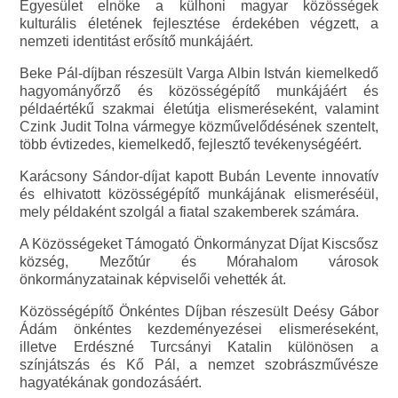
Egyesület elnöke a külhoni magyar közösségek
kulturális életének fejlesztése érdekében végzett, a
nemzeti identitást erősítő munkájáért.
Beke Pál-díjban részesült Varga Albin István kiemelkedő
hagyományőrző és közösségépítő munkájáért és
példaértékű szakmai életútja elismeréseként, valamint
Czink Judit Tolna vármegye közművelődésének szentelt,
több évtizedes, kiemelkedő, fejlesztő tevékenységéért.
Karácsony Sándor-díjat kapott Bubán Levente innovatív
és elhivatott közösségépítő munkájának elismeréséül,
mely példaként szolgál a fiatal szakemberek számára.
A Közösségeket Támogató Önkormányzat Díjat Kiscsősz
község, Mezőtúr és Mórahalom városok
önkormányzatainak képviselői vehették át.
Közösségépítő Önkéntes Díjban részesült Deésy Gábor
Ádám önkéntes kezdeményezései elismeréseként,
illetve Erdészné Turcsányi Katalin különösen a
színjátszás és Kő Pál, a nemzet szobrászművésze
hagyatékának gondozásáért.