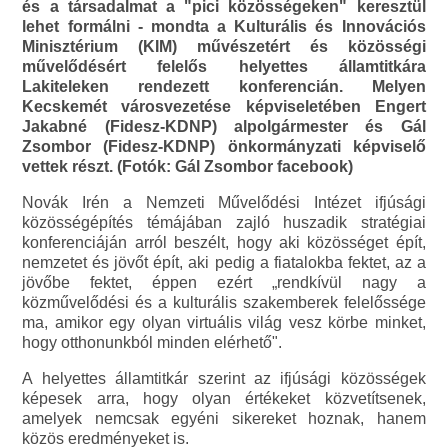
és a társadalmat a "pici közösségeken" keresztül
lehet formálni - mondta a Kulturális és Innovációs
Minisztérium (KIM) művészetért és közösségi
művelődésért felelős helyettes államtitkára
Lakiteleken rendezett konferencián. Melyen
Kecskemét városvezetése képviseletében Engert
Jakabné (Fidesz-KDNP) alpolgármester és Gál
Zsombor (Fidesz-KDNP) önkormányzati képviselő
vettek részt. (Fotók: Gál Zsombor facebook)
Novák Irén a Nemzeti Művelődési Intézet ifjúsági
közösségépítés témájában zajló huszadik stratégiai
konferenciáján arról beszélt, hogy aki közösséget épít,
nemzetet és jövőt épít, aki pedig a fiatalokba fektet, az a
jövőbe fektet, éppen ezért „rendkívül nagy a
közművelődési és a kulturális szakemberek felelőssége
ma, amikor egy olyan virtuális világ vesz körbe minket,
hogy otthonunkból minden elérhető".
A helyettes államtitkár szerint az ifjúsági közösségek
képesek arra, hogy olyan értékeket közvetítsenek,
amelyek nemcsak egyéni sikereket hoznak, hanem
közös eredményeket is.