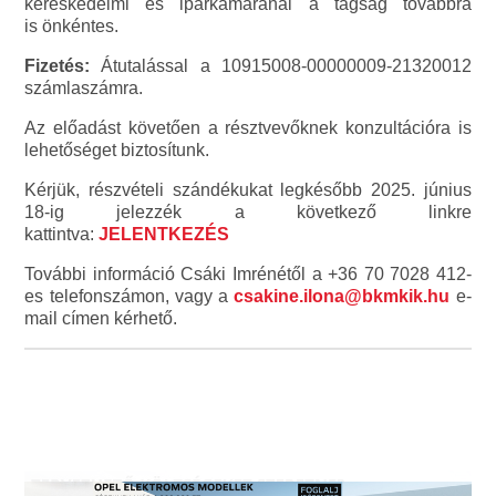
kereskedelmi és iparkamaránál a tagság továbbra
is önkéntes.
Fizetés:
Átutalással a 10915008-00000009-21320012
számlaszámra.
Az előadást követően a résztvevőknek konzultációra is
lehetőséget biztosítunk.
Kérjük, részvételi szándékukat legkésőbb 2025. június
18-ig jelezzék a következő linkre
kattintva:
JELENTKEZÉS
További információ Csáki Imrénétől a +36 70 7028 412-
es telefonszámon, vagy a
csakine.ilona@bkmkik.hu
e-
mail címen kérhető.