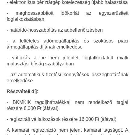
- elektronikus pénztárgép kötelezettség újabb halasztása
- meghosszabbított időkorlát az egyszerűsített
foglalkoztatásban
- határidő-hosszabbítás az adóellenőrzésben
- a feltételes adómegállapítás és szokásos piaci
ármegállapítás díjának emelkedése
- változás a be nem jelentett foglalkoztatott miatti
mulasztási bírság szabályaiban
- az automatikus fizetési könnyítések összeghatárának
emelkedése
Részvételi díj:
- BKMKIK tagdíjhátralékkal nem rendelkező tagjai
részére 8.000 Ft (áfával)
- regisztrált vállalkozások részére 16.000 Ft (áfával)
A kamarai regisztráció nem jelent kamarai tagságot. A