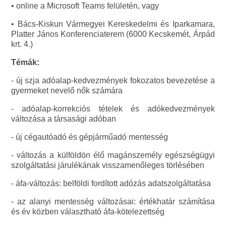
• online a Microsoft Teams felületén, vagy
• Bács-Kiskun Vármegyei Kereskedelmi és Iparkamara,
Platter János Konferenciaterem (6000 Kecskemét, Árpád
krt. 4.)
Témák:
- új szja adóalap-kedvezmények fokozatos bevezetése a
gyermeket nevelő nők számára
- adóalap-korrekciós tételek és adókedvezmények
változása a társasági adóban
- új cégautóadó és gépjárműadó mentesség
- változás a külföldön élő magánszemély egészségügyi
szolgáltatási járulékának visszamenőleges törlésében
- áfa-változás: belföldi fordított adózás adatszolgáltatása
- az alanyi mentesség változásai: értékhatár számítása
és év közben választható áfa-kötelezettség