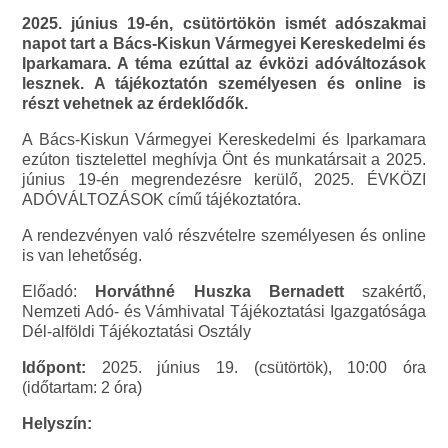
2025. június 19-én, csütörtökön ismét adószakmai
napot tart a Bács-Kiskun Vármegyei Kereskedelmi és
Iparkamara. A téma ezúttal az évközi adóváltozások
lesznek. A tájékoztatón személyesen és online is
részt vehetnek az érdeklődők.
A Bács-Kiskun Vármegyei Kereskedelmi és Iparkamara
ezúton tisztelettel meghívja Önt és munkatársait a 2025.
június 19-én megrendezésre kerülő, 2025. ÉVKÖZI
ADÓVÁLTOZÁSOK című tájékoztatóra.
A rendezvényen való részvételre személyesen és online
is van lehetőség.
Előadó:
Horváthné Huszka Bernadett
szakértő,
Nemzeti Adó- és Vámhivatal Tájékoztatási Igazgatósága
Dél-alföldi Tájékoztatási Osztály
Időpont:
2025. június 19. (csütörtök), 10:00 óra
(időtartam: 2 óra)
Helyszín: