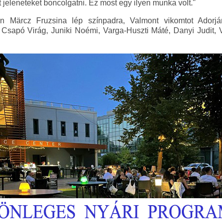
t jeleneteket boncolgatni. Ez most egy ilyen munka volt."
n Märcz Fruzsina lép színpadra, Valmont vikomtot Adorjáni
sapó Virág, Juniki Noémi, Varga-Huszti Máté, Danyi Judit, 