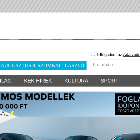
Elfogadom az
Adatvéde
. AUGUSZTUS 8. SZOMBAT | LÁSZLÓ
ILÁG
KÉK HÍREK
KULTÚRA
SPORT