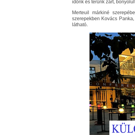
időnk és terünk zárt, bonyolul
Merteuil márkiné szerepébe
szerepekben Kovács Panka, C
látható.