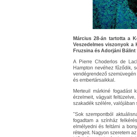
Március 28-án tartotta a 
Veszedelmes viszonyok a 
Fruzsina és Adorjáni Bálint
A Pierre Choderlos de Lacl
Hampton nevéhez fűződik, so
vendégrendező szemüvegén ker
és embertársaikkal.
Merteuil márkiné fogadást k
érzelmeit, vágyait feltüzelv
szakadék szélére, valójában 
"Sok szempontból aktuálisna
fogadtam a színház felkéré
elmélyedni és feltárni a bon
rétegeit. Nagyon szeretem az