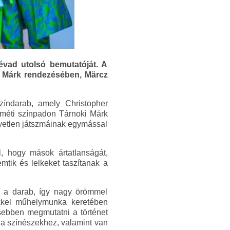
évad utolsó bemutatóját. A
 Márk rendezésében, Märcz
zíndarab, amely Christopher
eméti színpadon Tárnoki Márk
gyetlen játszmáinak egymással
l, hogy mások ártatlanságát,
mtik és lelkeket taszítanak a
ez a darab, így nagy örömmel
ekkel műhelymunka keretében
esebben megmutatni a történet
 a színészekhez, valamint van