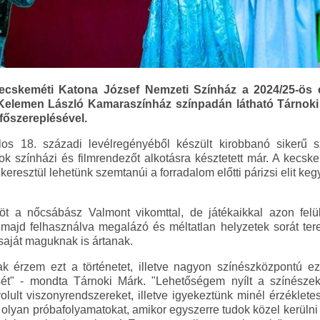
Kecskeméti Katona József Nemzeti Színház a 2024/25-ös 
Kelemen László Kamaraszínház színpadán látható Tárnoki
 főszereplésével.
os 18. századi levélregényéből készült kirobbanó sikerű s
k színházi és filmrendezőt alkotásra késztetett már. A kecsk
esztül lehetünk szemtanúi a forradalom előtti párizsi elit ke
öt a nőcsábász Valmont vikomttal, de játékaikkal azon felü
e, majd felhasználva megalázó és méltatlan helyzetek sorát tere
saját maguknak is ártanak.
k érzem ezt a történetet, illetve nagyon színészközpontú 
sét" - mondta Tárnoki Márk. "Lehetőségem nyílt a színész
yolult viszonyrendszereket, illetve igyekeztünk minél érzéklet
 olyan próbafolyamatokat, amikor egyszerre tudok közel kerülni