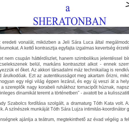
z eredeti vonalát, miközben a Jeli Sára Luca által megálmodo
vumokat. A kettő kontrasztja egyfajta izgalmas kevertség érzeté
t nem csupán háttérdíszlet, hanem szimbolikus jelentéssel bí
 cselekszenek belül, markáns kontrasztot alkot - ennek sze
ezzük el őket. Az akkori társadalmi máz technikailag is rendkívü
d árulkodóak. Ezt az autentikusságot meg akartam őrizni, mik
ahogyan egy régi világ éppen lezárul, és egy új veszi át a hely
l a szereplők nagy korabeli ruhákhoz tornacipőt húznak, na
önleges dinamikát teremt a történetben" - avatott be a kulisszati
dy Szabolcs fordítása szolgált, a dramaturg Tóth Kata volt.
. A színészek munkáját Tóth Sára Lujza intimitás-koordinátor g
ségnek ajánlja a teátrum, megtekinthető az évad végéig a fel