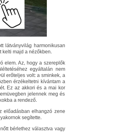
tt látványvilág harmonikusan
t kelti majd a nézőkben.
ró elem. Az, hogy a szereplők
mléltetéséhez egyáltalán nem
l erőteljes volt: a sminkek, a
özben érzékeltetni kívántam a
ét. Ez az akkori és a mai kor
pszemüvegben jelennek meg és
tkokba a rendező.
 Az előadásban elhangzó zene
yakornok segítette.
nőtt bérlethez választva vagy