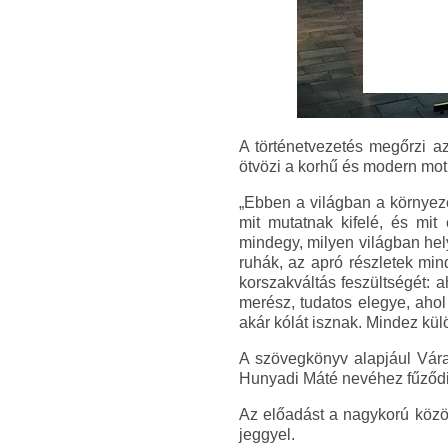
A történetvezetés megőrzi a
ötvözi a korhű és modern motí
„Ebben a világban a környeze
mit mutatnak kifelé, és mit
mindegy, milyen világban hely
ruhák, az apró részletek min
korszakváltás feszültségét: 
merész, tudatos elegye, aho
akár kólát isznak. Mindez kül
A szövegkönyv alapjául Vára
Hunyadi Máté nevéhez fűződik
Az előadást a nagykorú közön
jeggyel.