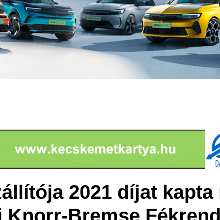
llítója 2021 díjat kapta
 Knorr-Bremse Fékrend