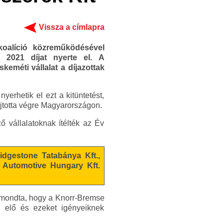
Vissza a címlapra
oalíció közreműködésével
 2021 díjat nyerte el. A
keméti vállalat a díjazottak
yerhetik el ezt a kitüntetést,
ajtotta végre Magyarországon.
ő vállalatoknak ítélték az Év
idgestone Tatabánya Kft.,
G Automotive Hungary Kft.
elmondta, hogy a Knorr-Bremse
n elő és ezeket igényeiknek