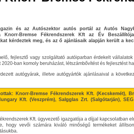
agazin és az Autószektor autós portál az Autós Nagyk
a Knorr-Bremse Fékrendszerek Kft az Év Beszállítója
t kérdeztek meg, és az ő ajánlásaik alapján került a kecs
, fejlesztő vagy szolgáltató autóiparban érdekelt vállalatok n
t 2020-ban komoly beruházást, létszámbővítést és fejlesztést h
zett autógyárak, illetve autógyártók ajánlásaival a következ
azottak: Knorr-Bremse Fékrendszerek Kft. (Kecskemét), Br
ungary Kft. (Veszprém), Salgglas Zrt. (Salgótarján), SE
krendszerek Kft. ügyvezető igazgatója a díjjal kapcsolatban 
se, hogy vevői számára kiváló minőségű termékeket állítso
rtásukba.