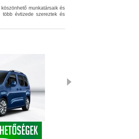
r köszönhető munkatársaik és
n több évtizede szereztek és