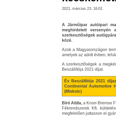
2021. március 23. 16:01
A Járműipar autóipari m
meghirdetett versenyén 
szerkesztőségek autógyáraka
közé.
Azok a Magyarországon termelő
amelyek az adott évben, tehá
A szerkesztőségek a megkérde
Beszállítója 2021 díjat.
Év Beszállítója 2021 díj
Continental Automotive H
(Miskolc)
Bíró Attila,
a Knorr-Bremse Fé
Fékrendszerek Kft. küldeté
megfelelően juttasson el gyá