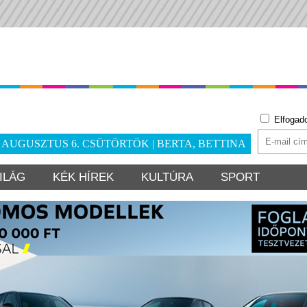
Elfogad
. AUGUSZTUS 6. CSÜTÖRTÖK | BERTA, BETTINA
ILÁG
KÉK HÍREK
KULTÚRA
SPORT