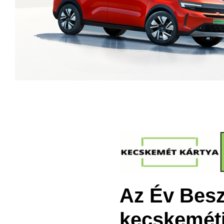
Az Év Beszá
kecskeméti