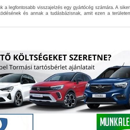
ük a legfontosabb visszajelzés egy gyártócég számára. A sike
űködésének és annak a tudásbázisnak, amit ezen a területe