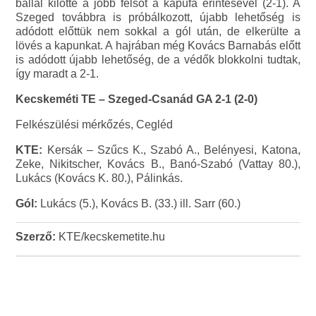
ballal kilőtte a jobb felsőt a kapufa érintésével (2-1). A
Szeged továbbra is próbálkozott, újabb lehetőség is
adódott előttük nem sokkal a gól után, de elkerülte a
lövés a kapunkat. A hajrában még Kovács Barnabás előtt
is adódott újabb lehetőség, de a védők blokkolni tudtak,
így maradt a 2-1.
Kecskeméti TE – Szeged-Csanád GA 2-1 (2-0)
Felkészülési mérkőzés, Cegléd
KTE:
Kersák – Szűcs K., Szabó A., Belényesi, Katona,
Zeke, Nikitscher, Kovács B., Banó-Szabó (Vattay 80.),
Lukács (Kovács K. 80.), Pálinkás.
Gól:
Lukács (5.), Kovács B. (33.) ill. Sarr (60.)
Szerző:
KTE/kecskemetite.hu