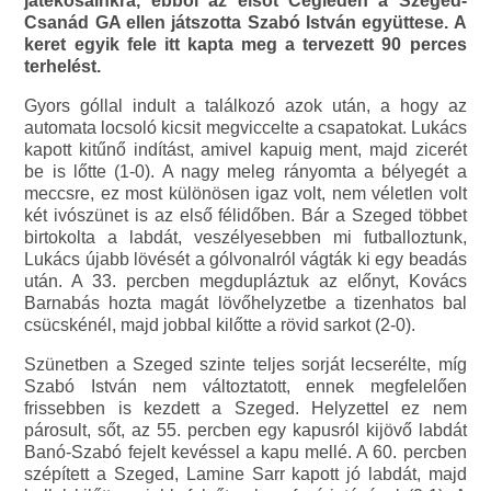
játékosainkra, ebből az elsőt Cegléden a Szeged-
Csanád GA ellen játszotta Szabó István együttese. A
keret egyik fele itt kapta meg a tervezett 90 perces
terhelést.
Gyors góllal indult a találkozó azok után, a hogy az
automata locsoló kicsit megviccelte a csapatokat. Lukács
kapott kitűnő indítást, amivel kapuig ment, majd zicerét
be is lőtte (1-0). A nagy meleg rányomta a bélyegét a
meccsre, ez most különösen igaz volt, nem véletlen volt
két ivószünet is az első félidőben. Bár a Szeged többet
birtokolta a labdát, veszélyesebben mi futballoztunk,
Lukács újabb lövését a gólvonalról vágták ki egy beadás
után. A 33. percben megdupláztuk az előnyt, Kovács
Barnabás hozta magát lövőhelyzetbe a tizenhatos bal
csücskénél, majd jobbal kilőtte a rövid sarkot (2-0).
Szünetben a Szeged szinte teljes sorját lecserélte, míg
Szabó István nem változtatott, ennek megfelelően
frissebben is kezdett a Szeged. Helyzettel ez nem
párosult, sőt, az 55. percben egy kapusról kijövő labdát
Banó-Szabó fejelt kevéssel a kapu mellé. A 60. percben
szépített a Szeged, Lamine Sarr kapott jó labdát, majd