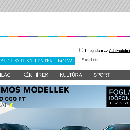
Elfogadom az
Adatvédelmi
. AUGUSZTUS 7. PÉNTEK | IBOLYA
ILÁG
KÉK HÍREK
KULTÚRA
SPORT