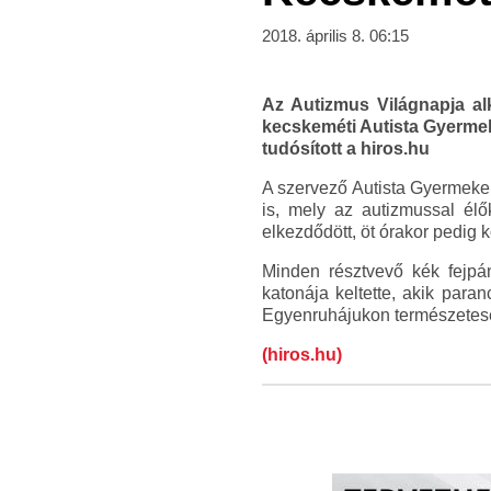
2018. április 8. 06:15
Az Autizmus Világnapja al
kecskeméti Autista Gyermeke
tudósított a hiros.hu
A szervező Autista Gyermeke
is, mely az autizmussal élők
elkezdődött, öt órakor pedig 
Minden résztvevő kék fejpá
katonája keltette, akik para
Egyenruhájukon természetesen
(hiros.hu)