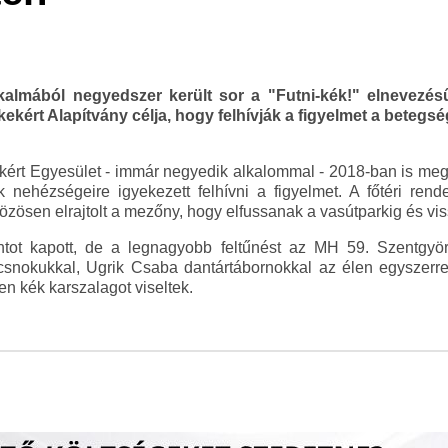
kalmából negyedszer került sor a "Futni-kék!" elnevezésű
kért Alapítvány célja, hogy felhívják a figyelmet a betegség
kért Egyesület - immár negyedik alkalommal - 2018-ban is me
 nehézségeire igyekezett felhívni a figyelmet. A főtéri ren
közösen elrajtolt a mezőny, hogy elfussanak a vasútparkig és vis
ntot kapott, de a legnagyobb feltűnést az MH 59. Szentgy
ncsnokukkal, Ugrik Csaba dantártábornokkal az élen egyszerre 
 kék karszalagot viseltek.