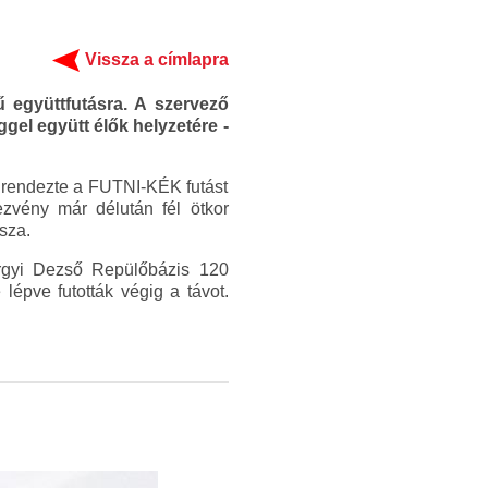
Vissza a címlapra
 együttfutásra. A szervező
gel együtt élők helyzetére -
grendezte a FUTNI-KÉK futást
dezvény már délután fél ötkor
sza.
örgyi Dezső Repülőbázis 120
lépve futották végig a távot.