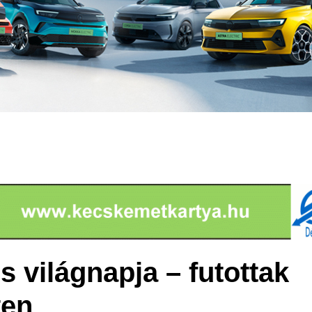
 világnapja – futottak
en