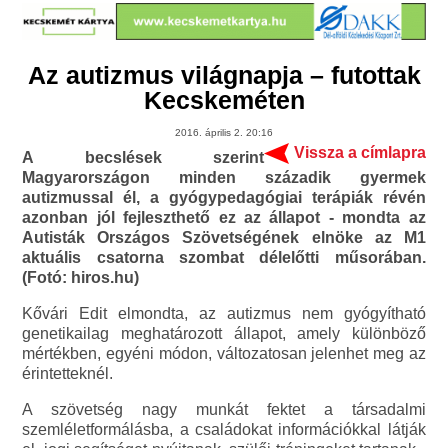
Az autizmus világnapja – futottak
Kecskeméten
2016. április 2. 20:16
Vissza a címlapra
A becslések szerint
Magyarországon minden századik gyermek
autizmussal él, a gyógypedagógiai terápiák révén
azonban jól fejleszthető ez az állapot - mondta az
Autisták Országos Szövetségének elnöke az M1
aktuális csatorna szombat délelőtti műsorában.
(Fotó: hiros.hu)
Kővári Edit elmondta, az autizmus nem gyógyítható
genetikailag meghatározott állapot, amely különböző
mértékben, egyéni módon, változatosan jelenhet meg az
érintetteknél.
A szövetség nagy munkát fektet a társadalmi
szemléletformálásba, a családokat információkkal látják