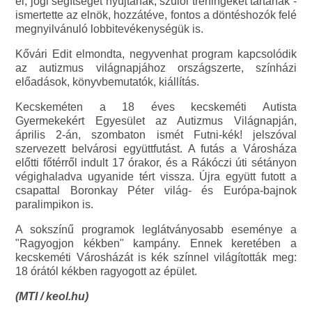
el, jogi segítséget nyújtanak, szülői tréningeket tartanak -
ismertette az elnök, hozzátéve, fontos a döntéshozók felé
megnyilvánuló lobbitevékenységük is.
Kővári Edit elmondta, negyvenhat program kapcsolódik
az autizmus világnapjához országszerte, színházi
előadások, könyvbemutatók, kiállítás.
Kecskeméten a 18 éves kecskeméti Autista
Gyermekekért Egyesület az Autizmus Világnapján,
április 2-án, szombaton ismét Futni-kék! jelszóval
szervezett belvárosi együttfutást. A futás a Városháza
előtti főtérről indult 17 órakor, és a Rákóczi úti sétányon
végighaladva ugyanide tért vissza. Újra együtt futott a
csapattal Boronkay Péter világ- és Európa-bajnok
paralimpikon is.
A sokszínű programok leglátványosabb eseménye a
"Ragyogjon kékben" kampány. Ennek keretében a
kecskeméti Városházát is kék színnel világították meg:
18 órától kékben ragyogott az épület.
(MTI / keol.hu)