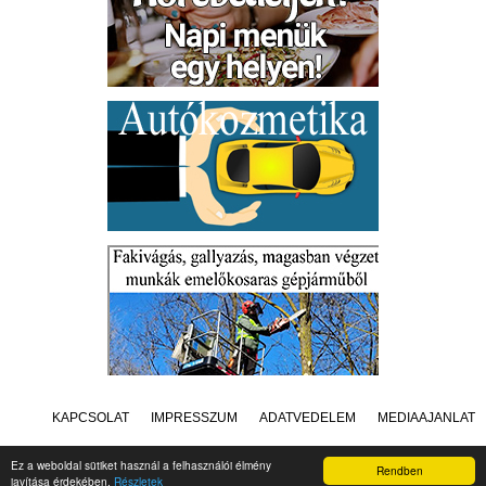
KAPCSOLAT
IMPRESSZUM
ADATVÉDELEM
MÉDIAAJÁNLAT
Ez a weboldal sütiket használ a felhasználói élmény
Rendben
javítása érdekében.
Részletek
Készítette:
Raster Studio