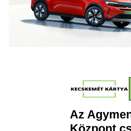
Az Agymen
Központ cs