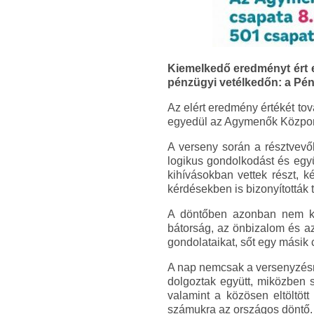
Kiemelkedő eredményt ért 
pénzügyi vetélkedőn: a Pén
Az elért eredmény értékét to
egyedül az Agymenők Központ
A verseny során a résztvevő
logikus gondolkodást és együ
kihívásokban vettek részt, k
kérdésekben is bizonyították 
A döntőben azonban nem kiz
bátorság, az önbizalom és az
gondolataikat, sőt egy másik
A nap nemcsak a versenyzésrő
dolgoztak együtt, miközben 
valamint a közösen eltöltöt
számukra az országos döntő.