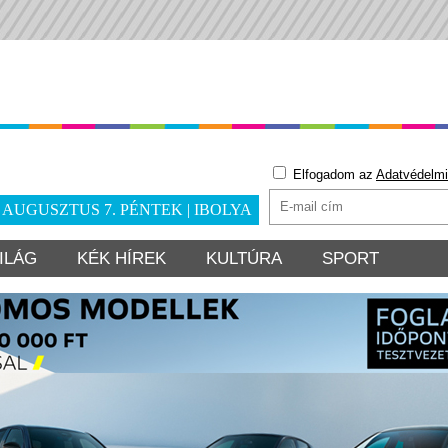
Elfogadom az
Adatvédelmi
. AUGUSZTUS 7. PÉNTEK | IBOLYA
ILÁG
KÉK HÍREK
KULTÚRA
SPORT