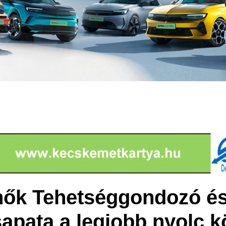
ők Tehetséggondozó és 
apata a legjobb nyolc k