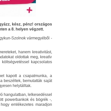
yázz, kész, pénz! országos
en a 8. helyen végzett.
Nagykun-Szolnok vármegyéből -
reteket, hanem kreativitást,
datokat oldottak meg, kreatív
i költségvetéssel kapcsolatos
pet kapott a csapatmunka, a
a beszéltek, bemutatták saját
yesen helytálltak.
Jó hangulatban, lelkesedéssel
ött powerbankok és bögrék -,
z, hogy emlékezetes maradjon