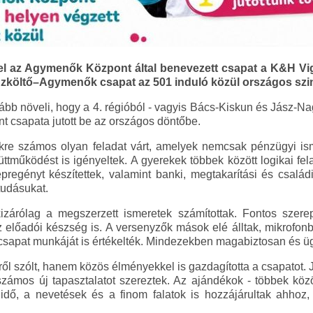
el az Agymenők Központ által benevezett csapat a K&H Vig
zköltő–Agymenők csapat az 501 induló közül országos szint
vább növeli, hogy a 4. régióból - vagyis Bács-Kiskun és Jász-
 csapata jutott be az országos döntőbe.
kre számos olyan feladat várt, amelyek nemcsak pénzügyi isme
ttműködést is igényeltek. A gyerekek többek között logikai fela
épregényt készítettek, valamint banki, megtakarítási és család
tudásukat.
árólag a megszerzett ismeretek számítottak. Fontos szere
 előadói készség is. A versenyzők mások elé álltak, mikrofonb
 csapat munkáját is értékelték. Mindezekben magabiztosan és üg
l szólt, hanem közös élményekkel is gazdagította a csapatot. 
számos új tapasztalatot szereztek. Az ajándékok - többek köz
t idő, a nevetések és a finom falatok is hozzájárultak ahho