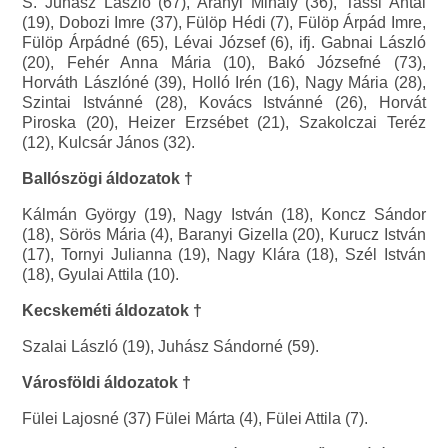
S. Juhász László (67), Aranyi Mihály (36), Tassi Antal
(19), Dobozi Imre (37), Fülöp Hédi (7), Fülöp Árpád Imre,
Fülöp Árpádné (65), Lévai József (6), ifj. Gabnai László
(20), Fehér Anna Mária (10), Bakó Józsefné (73),
Horváth Lászlóné (39), Holló Irén (16), Nagy Mária (28),
Szintai Istvánné (28), Kovács Istvánné (26), Horvát
Piroska (20), Heizer Erzsébet (21), Szakolczai Teréz
(12), Kulcsár János (32).
Ballószögi áldozatok †
Kálmán György (19), Nagy István (18), Koncz Sándor
(18), Sörös Mária (4), Baranyi Gizella (20), Kurucz István
(17), Tornyi Julianna (19), Nagy Klára (18), Szél István
(18), Gyulai Attila (10).
Kecskeméti áldozatok †
Szalai László (19), Juhász Sándorné (59).
Városföldi áldozatok †
Fülei Lajosné (37) Fülei Márta (4), Fülei Attila (7).