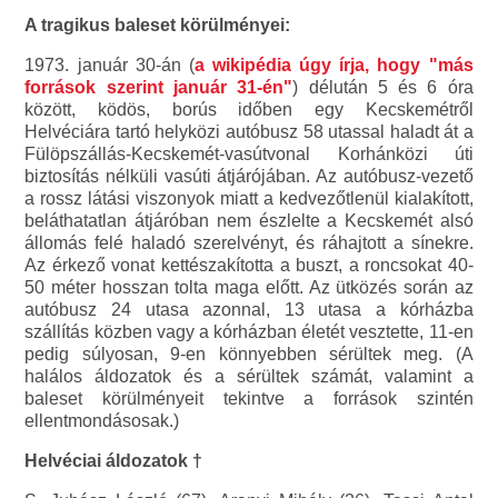
A tragikus baleset körülményei:
1973. január 30-án (
a wikipédia úgy írja, hogy "más
források szerint január 31-én"
) délután 5 és 6 óra
között, ködös, borús időben egy Kecskemétről
Helvéciára tartó helyközi autóbusz 58 utassal haladt át a
Fülöpszállás-Kecskemét-vasútvonal Korhánközi úti
biztosítás nélküli vasúti átjárójában. Az autóbusz-vezető
a rossz látási viszonyok miatt a kedvezőtlenül kialakított,
beláthatatlan átjáróban nem észlelte a Kecskemét alsó
állomás felé haladó szerelvényt, és ráhajtott a sínekre.
Az érkező vonat kettészakította a buszt, a roncsokat 40-
50 méter hosszan tolta maga előtt. Az ütközés során az
autóbusz 24 utasa azonnal, 13 utasa a kórházba
szállítás közben vagy a kórházban életét vesztette, 11-en
pedig súlyosan, 9-en könnyebben sérültek meg. (A
halálos áldozatok és a sérültek számát, valamint a
baleset körülményeit tekintve a források szintén
ellentmondásosak.)
Helvéciai áldozatok †