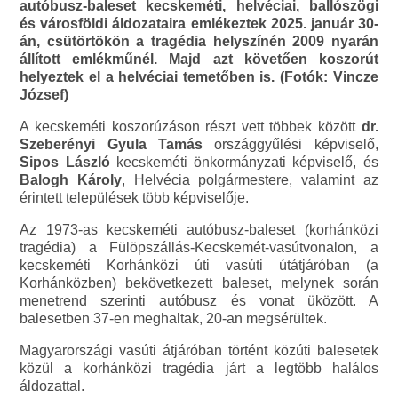
autóbusz-baleset kecskeméti, helvéciai, ballószögi
és városföldi áldozataira emlékeztek 2025. január 30-
án, csütörtökön a tragédia helyszínén 2009 nyarán
állított emlékműnél. Majd azt követően koszorút
helyeztek el a helvéciai temetőben is. (Fotók: Vincze
József)
A kecskeméti koszorúzáson részt vett többek között
dr.
Szeberényi Gyula Tamás
országgyűlési képviselő,
Sipos László
kecskeméti önkormányzati képviselő, és
Balogh Károly
, Helvécia polgármestere, valamint az
érintett települések több képviselője.
Az 1973-as kecskeméti autóbusz-baleset (korhánközi
tragédia) a Fülöpszállás-Kecskemét-vasútvonalon, a
kecskeméti Korhánközi úti vasúti útátjáróban (a
Korhánközben) bekövetkezett baleset, melynek során
menetrend szerinti autóbusz és vonat üközött. A
balesetben 37-en meghaltak, 20-an megsérültek.
Magyarországi vasúti átjáróban történt közúti balesetek
közül a korhánközi tragédia járt a legtöbb halálos
áldozattal.