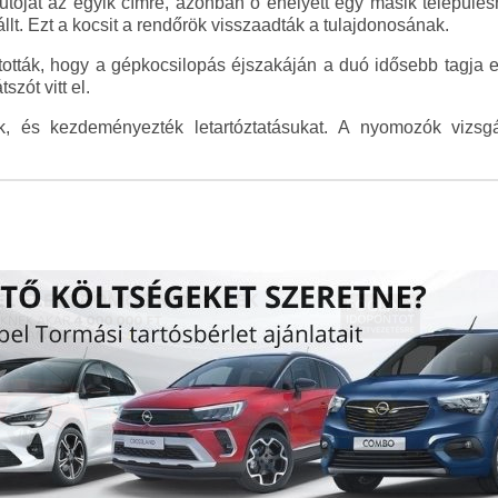
utóját az egyik címre, azonban ő ehelyett egy másik település
llt. Ezt a kocsit a rendőrök visszaadták a tulajdonosának.
ották, hogy a gépkocsilopás éjszakáján a duó idősebb tagja eg
szót vitt el.
ték, és kezdeményezték letartóztatásukat. A nyomozók vizsg