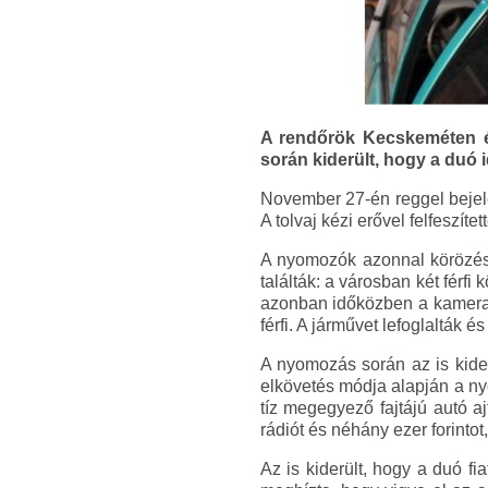
A rendőrök Kecskeméten és 
során kiderült, hogy a duó i
November 27-én reggel bejele
A tolvaj kézi erővel felfeszítet
A nyomozók azonnal körözést
találták: a városban két férfi
azonban időközben a kamerafe
férfi. A járművet lefoglalták é
A nyomozás során az is kider
elkövetés módja alapján a ny
tíz megegyező fajtájú autó a
rádiót és néhány ezer forintot
Az is kiderült, hogy a duó f