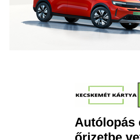
Autólopás é
őrizetbe ve