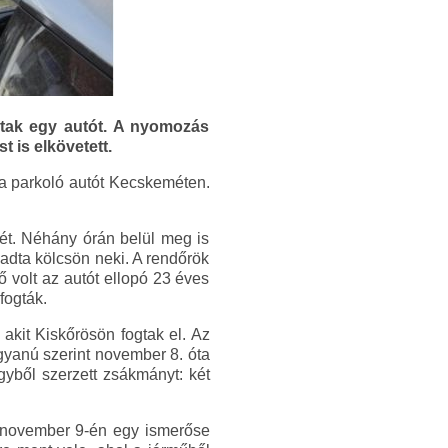
optak egy autót. A nyomozás
 is elkövetett.
va parkoló autót Kecskeméten.
ét. Néhány órán belül meg is
e adta kölcsön neki. A rendőrök
 volt az autót ellopó 23 éves
fogták.
akit Kiskőrösön fogtak el. Az
gyanú szerint november 8. óta
gyből szerzett zsákmányt: két
s: november 9-én egy ismerőse