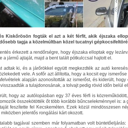
Kiskőrösön fogták el azt a két férfit, akik éjszaka ell
dősebb tagja a közelmúltban közel tucatnyi gépkocsifeltörést
ntés érkezett a rendőrségre, hogy éjszaka elloptak egy lezár
te a jármű ajtaját, majd a bent talált pótkulccsal hajtott el.
 adtak ki, és a járőrökkel együtt megkezdték az autó keresés
 közlekedett vele. A sofőr azt állította, hogy a kocsit egy ismerős
lvételek alapján azonosították az ismerőst, és kiderült, hogy ő
s visszaadták a tulajdonosának, a tolvajt pedig rövid időn belül el
ült, hogy az autólopásban egy 37 éves férfi is közreműködött, 
omozók összekötötték őt több korábbi bűncselekménnyel is: a 
jtaját feszítette fel Kecskeméten. Ezek közül mindösszesen né
, miközben jelentős rongálási kárt okozott.
iatalabb tagjával szemben már folyamatban volt büntetőeljárá