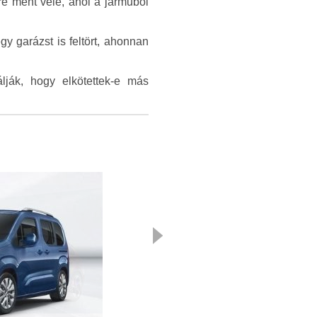
re ment vele, ahol a járműből
y garázst is feltört, ahonnan
álják, hogy elkötettek-e más