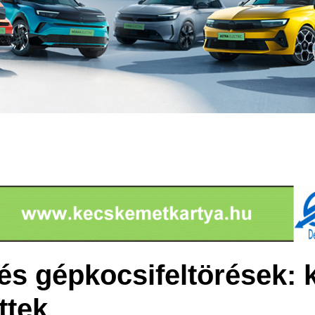
s gépkocsifeltörések: ké
ttek