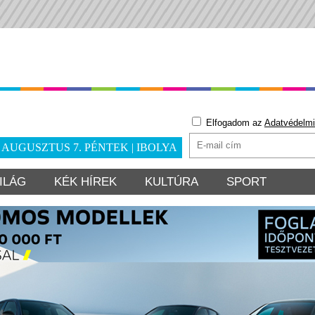
Elfogadom az
Adatvédelmi
. AUGUSZTUS 7. PÉNTEK | IBOLYA
ILÁG
KÉK HÍREK
KULTÚRA
SPORT