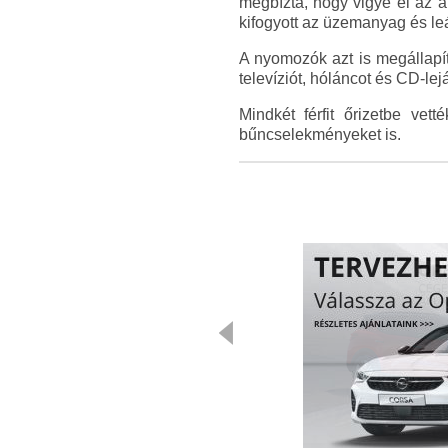
megbízta, hogy vigye el az a
kifogyott az üzemanyag és leá
A nyomozók azt is megállapít
televíziót, hóláncot és CD-leját
Mindkét férfit őrizetbe vet
bűncselekményeket is.