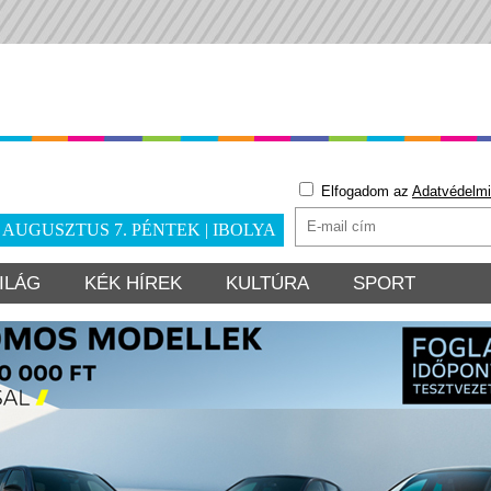
Elfogadom az
Adatvédelmi
. AUGUSZTUS 7. PÉNTEK | IBOLYA
ILÁG
KÉK HÍREK
KULTÚRA
SPORT