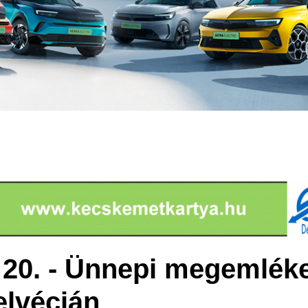
20. - Ünnepi megemlék
elvécián