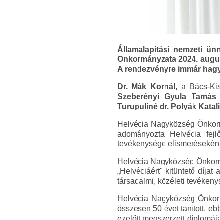
Államalapítási nemzeti ün
Önkormányzata 2024. augusz
A rendezvényre immár hagy
Dr. Mák Kornál,
a Bács-Kis
Szeberényi Gyula Tamás
Turupuliné dr. Polyák Katal
Helvécia Nagyközség Önkor
adományozta Helvécia fejlő
tevékenysége elismeréseként
Helvécia Nagyközség Önkorm
„Helvéciáért" kitüntető díja
társadalmi, közéleti tevéken
Helvécia Nagyközség Önkorm
összesen 50 évet tanított, e
ezelőtt megszerzett diplomája