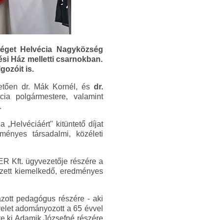
pséget Helvécia Nagyközség
si Ház melletti csarnokban.
ozóit is.
etően dr. Mák Kornél, és
dr.
ia polgármestere, valamint
.
 „Helvéciáért" kitüntető díjat
ményes társadalmi, közéleti
R Kft. ügyvezetője részére a
égzett kiemelkedő, eredményes
ott pedagógus részére - aki
velet adományozott a 65 évvel
zte ki Adamik Józsefné részére