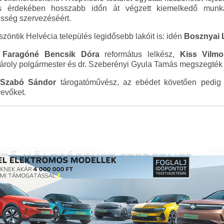
 érdekében hosszabb időn át végzett kiemelkedő munkájá
össég szervezéséért.
öntik Helvécia település legidősebb lakóit is: idén
Bosznyai 
a
Faragóné Bencsik Dóra
református lelkész,
Kiss Vilmo
roly polgármester és dr. Szeberényi Gyula Tamás megszegték a
t
Szabó Sándor
tárogatóművész, az ebédet követően pedi
vevőket.