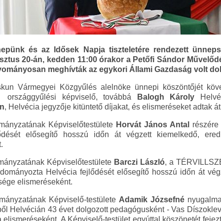
nepünk és az Idősek Napja tiszteletére rendezett ünne
tus 20-án, kedden 11:00 órakor a Petőfi Sándor Művelődé
ományosan meghívták az egykori Állami Gazdaság volt dolg
kun Vármegyei Közgyűlés alelnöke ünnepi köszöntőjét köv
országgyűlési képviselő, továbbá
Balogh Károly
Helvéc
in
, Helvécia jegyzője kitüntető díjakat, és elismeréseket adtak át
mányzatának Képviselőtestülete
Horvát János Antal
részére a
dését elősegítő hosszú időn át végzett kiemelkedő, ered
.
ányzatának Képviselőtestülete
Barczi László
, a TÉRVILLSZE
t adományozta Helvécia fejlődését elősegítő hosszú időn át v
ysége elismeréseként.
ányzatának Képviselő-testülete
Adamik Józsefné
nyugalmaz
bből Helvécián 43 évet dolgozott pedagógusként - Vas Díszokle
 elismeréseként. A Képviselő-testület egyúttal köszönetét feje