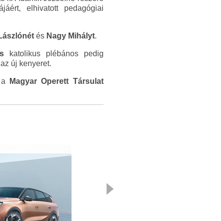
ért, elhivatott pedagógiai
Lászlónét
és
Nagy Mihályt
.
s
katolikus plébános pedig
z új kenyeret.
g a
Magyar Operett Társulat