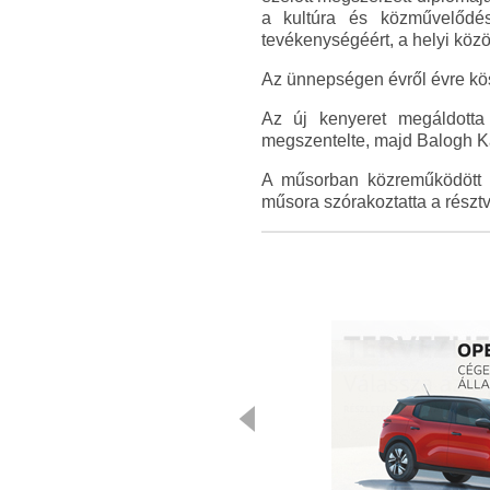
a kultúra és közművelődés
tevékenységéért, a helyi köz
Az ünnepségen évről évre kösz
Az új kenyeret megáldott
megszentelte, majd Balogh Ká
A műsorban közreműködöt
műsora szórakoztatta a részt