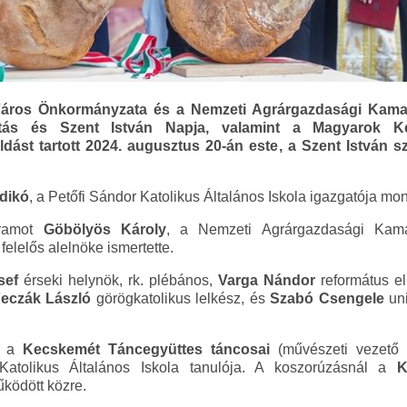
áros Önkormányzata és a Nemzeti Agrárgazdasági Kama
pítás és Szent István Napja, valamint a Magyarok K
st tartott 2024. augusztus 20-án este, a Szent István szo
ldikó
, a Petőfi Sándor Katolikus Általános Iskola igazgatója mon
gramot
Göbölyös Károly
, a Nemzeti Agrárgazdasági Kam
felelős alelnöke ismertette.
sef
érseki helynök, rk. plébános,
Varga Nándor
református el
eczák László
görögkatolikus lelkész, és
Szabó Csengele
uni
k a
Kecskemét Táncegyüttes táncosai
(művészeti vezető
tolikus Általános Iskola tanulója. A koszorúzásnál a
Ki
ködött közre.