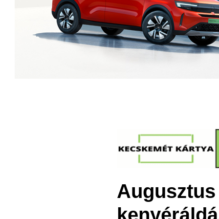
Augusztus 
kenyéráldá