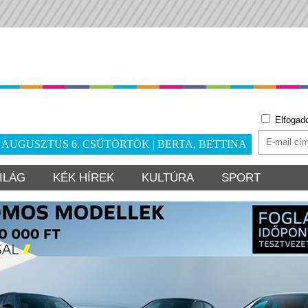
Elfogad
. AUGUSZTUS 6. CSÜTÖRTÖK | BERTA, BETTINA
ILÁG
KÉK HÍREK
KULTÚRA
SPORT