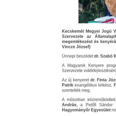
Kecskemét Megyei Jogú V
Szervezete az Államala
megemlékezést és kenyéráldá
Vincze József)
Ünnepi beszédet
dr. Szabó I
A Magyarok Kenyere pro
Szervezete vidékfejlesztésért 
Az új kenyeret
dr. Finta Józ
Patrik
evangélikus lelkész,
F
szentelték meg.
A műsorban közreműködte
András,
a Petőfi Sándor Ka
Hagyományőr Egyesület
mű