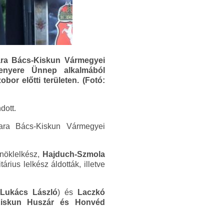
ra Bács-Kiskun Vármegyei
enyere Ünnep alkalmából
bor előtti területen. (Fotó:
dott.
ara Bács-Kiskun Vármegyei
nöklelkész,
Hajduch-Szmola
tárius lelkész áldották, illetve
Lukács László
) és
Laczkó
skun Huszár és Honvéd