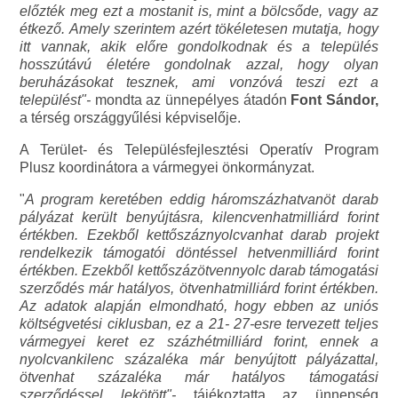
előzték meg ezt a mostanit is, mint a bölcsőde, vagy az
étkező. Amely szerintem azért tökéletesen mutatja, hogy
itt vannak, akik előre gondolkodnak és a település
hosszútávú életére gondolnak azzal, hogy olyan
beruházásokat tesznek, ami vonzóvá teszi ezt a
települést"-
mondta az ünnepélyes átadón
Font Sándor,
a térség országgyűlési képviselője.
A Terület- és Településfejlesztési Operatív Program
Plusz koordinátora a vármegyei önkormányzat.
"
A program keretében eddig háromszázhatvanöt darab
pályázat került benyújtásra, kilencvenhatmilliárd forint
értékben. Ezekből kettőszáznyolcvanhat darab projekt
rendelkezik támogatói döntéssel hetvenmilliárd forint
értékben. Ezekből kettőszázötvennyolc darab támogatási
szerződés már hatályos, ötvenhatmilliárd forint értékben.
Az adatok alapján elmondható, hogy ebben az uniós
költségvetési ciklusban, ez a 21- 27-esre tervezett teljes
vármegyei keret ez százhétmilliárd forint, ennek a
nyolcvankilenc százaléka már benyújtott pályázattal,
ötvenhat százaléka már hatályos támogatási
szerződéssel lekötött"-
tájékoztatta az ünnepség