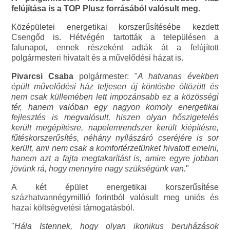
felújítása is a TOP Plusz forrásából valósult meg.
Középületei energetikai korszerűsítésébe kezdett
Csengőd is. Hétvégén tartották a településen a
falunapot, ennek részeként adták át a felújított
polgármesteri hivatalt és a művelődési házat is.
Pivarcsi Csaba
polgármester: "
A hatvanas években
épült művelődési ház teljesen új köntösbe öltözött és
nem csak küllemében lett impozánsabb ez a közösségi
tér, hanem valóban egy nagyon komoly energetikai
fejlesztés is megvalósult, hiszen olyan hőszigetelés
került megépítésre, napelemrendszer került kiépítésre,
fűtéskorszerűsítés, néhány nyílászáró cseréjére is sor
került, ami nem csak a komfortérzetünket hivatott emelni,
hanem azt a fajta megtakarítást is, amire egyre jobban
jövünk rá, hogy mennyire nagy szükségünk van.
"
A két épület energetikai korszerűsítése
százhatvannégymillió forintból valósult meg uniós és
hazai költségvetési támogatásból.
"
Hála Istennek, hogy olyan ikonikus beruházások