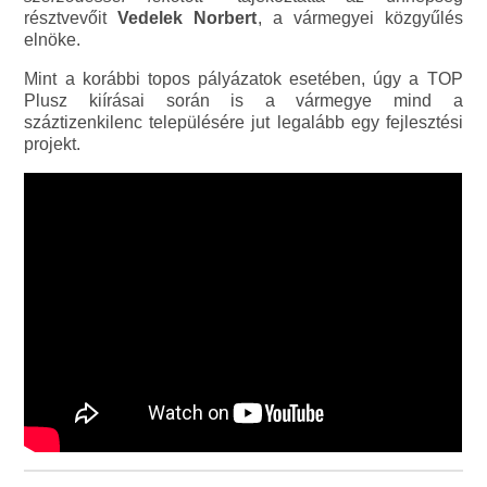
résztvevőit
Vedelek Norbert
, a vármegyei közgyűlés
elnöke.
Mint a korábbi topos pályázatok esetében, úgy a TOP
Plusz kiírásai során is a vármegye mind a
száztizenkilenc településére jut legalább egy fejlesztési
projekt.