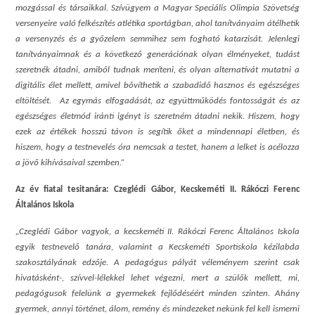
mozgással és társaikkal. Szívügyem a Magyar Speciális Olimpia Szövetség
versenyeire való felkészítés atlétika sportágban, ahol tanítványaim átélhetik
a versenyzés és a győzelem semmihez sem fogható katarzisát. Jelenlegi
tanítványaimnak és a következő generációnak olyan élményeket, tudást
szeretnék átadni, amiből tudnak meríteni, és olyan alternatívát mutatni a
digitális élet mellett, amivel bővíthetik a szabadidő hasznos és egészséges
eltöltését. Az egymás elfogadását, az együttműködés fontosságát és az
egészséges életmód iránti igényt is szeretném átadni nekik. Hiszem, hogy
ezek az értékek hosszú távon is segítik őket a mindennapi életben, és
hiszem, hogy a testnevelés óra nemcsak a testet, hanem a lelket is acélozza
a jövő kihívásaival szemben.”
Az év fiatal tesitanára: Czeglédi Gábor, Kecskeméti II. Rákóczi Ferenc
Általános Iskola
„Czeglédi Gábor vagyok, a kecskeméti II. Rákóczi Ferenc Általános Iskola
egyik testnevelő tanára, valamint a Kecskeméti Sportiskola kézilabda
szakosztályának edzője. A pedagógus pályát véleményem szerint csak
hivatásként-, szívvel-lélekkel lehet végezni, mert a szülők mellett, mi,
pedagógusok felelünk a gyermekek fejlődéséért minden szinten. Ahány
gyermek, annyi történet, álom, remény és mindezeket nekünk fel kell ismerni