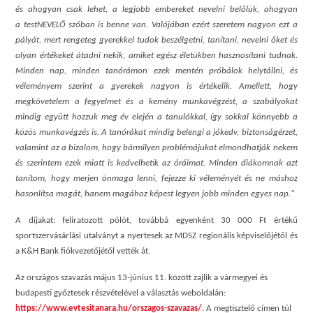
és ahogyan csak lehet, a legjobb embereket nevelni belőlük, ahogyan
a testNEVELŐ szóban is benne van. Valójában ezért szeretem nagyon ezt a
pályát, mert rengeteg gyerekkel tudok beszélgetni, tanítani, nevelni őket és
olyan értékeket átadni nekik, amiket egész életükben hasznosítani tudnak.
Minden nap, minden tanórámon ezek mentén próbálok helytállni, és
véleményem szerint a gyerekek nagyon is értékelik. Amellett, hogy
megkövetelem a fegyelmet és a kemény munkavégzést, a szabályokat
mindig együtt hozzuk meg év elején a tanulókkal, így sokkal könnyebb a
közös munkavégzés is. A tanórákat mindig belengi a jókedv, biztonságérzet,
valamint az a bizalom, hogy bármilyen problémájukat elmondhatják nekem
és szerintem ezek miatt is kedvelhetik az óráimat. Minden diákomnak azt
tanítom, hogy merjen önmaga lenni, fejezze ki véleményét és ne máshoz
hasonlítsa magát, hanem magához képest legyen jobb minden egyes nap."
A díjakat: feliratozott pólót, továbbá egyenként 30 000 Ft értékű
sportszervásárlási utalványt a nyertesek az MDSZ regionális képviselőjétől és
a K&H Bank fiókvezetőjétől vették át.
Az országos szavazás május 13-június 11. között zajlik a vármegyei és
budapesti győztesek részvételével a választás weboldalán:
https://www.evtesitanara.hu/orszagos-szavazas/
. A megtisztelő címen túl