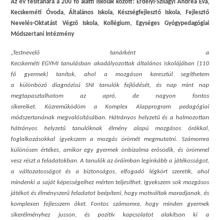
Az év tesitanára a 200 fő alatti iskolák között: Erdélyi-Szilágyi Andrea Éva,
Kecskeméti Óvoda, Általános Iskola, Készségfejlesztő Iskola, Fejlesztő
Nevelés-Oktatást Végző Iskola, Kollégium, Egységes Gyógypedagógiai
Módszertani Intézmény
„Testnevelő tanárként a
Kecskeméti EGYMI tanulásban akadályozottak általános iskolájában (110
fő gyermek) tanítok, ahol a mozgáson keresztül segíthetem
a különböző diagnózisú SNI tanulók fejlődését, és nap mint nap
megtapasztalhatom az apró, de nagyon fontos
sikereiket. Közreműködöm a Komplex Alapprogram pedagógiai
módszertanának megvalósításában. Hátrányos helyzetű és a halmozottan
hátrányos helyzetű tanulóknak élmény alapú mozgásos órákkal,
foglalkozásokkal igyekszem a mozgás örömét megmutatni. Számomra
különösen értékes, amikor egy gyermek önbizalma erősödik, és örömmel
vesz részt a feladatokban. A tanulók az óráimban leginkább a játékosságot,
a változatosságot és a biztonságos, elfogadó légkört szeretik, ahol
mindenki a saját képességeihez mérten teljesíthet. Igyekszem sok mozgásos
játékot és élményszerű feladatot beépíteni, hogy motiváltak maradjanak, és
komplexen fejlesszem őket. Fontos számomra, hogy minden gyermek
sikerélményhez jusson, és pozitív kapcsolatot alakítson ki a