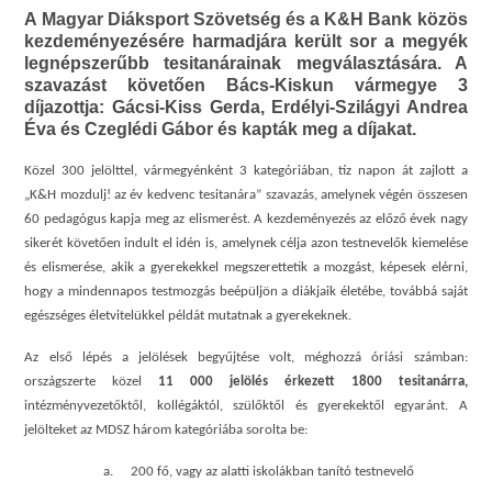
A Magyar Diáksport Szövetség és a K&H Bank közös
kezdeményezésére harmadjára került sor a megyék
legnépszerűbb tesitanárainak megválasztására. A
szavazást követően Bács-Kiskun vármegye 3
díjazottja: Gácsi-Kiss Gerda, Erdélyi-Szilágyi Andrea
Éva és Czeglédi Gábor és kapták meg a díjakat.
Közel 300 jelölttel, vármegyénként 3 kategóriában, tíz napon át zajlott a
„K&H mozdulj! az év kedvenc tesitanára” szavazás, amelynek végén összesen
60 pedagógus kapja meg az elismerést. A kezdeményezés az előző évek nagy
sikerét követően indult el idén is, amelynek célja azon testnevelők kiemelése
és elismerése, akik a gyerekekkel megszerettetik a mozgást, képesek elérni,
hogy a mindennapos testmozgás beépüljön a diákjaik életébe, továbbá saját
egészséges életvitelükkel példát mutatnak a gyerekeknek.
Az első lépés a jelölések begyűjtése volt, méghozzá óriási számban:
országszerte közel
11 000 jelölés érkezett 1800 tesitanárra,
intézményvezetőktől, kollégáktól, szülőktől és gyerekektől egyaránt. A
jelölteket az MDSZ három kategóriába sorolta be:
a.
200 fő, vagy az alatti iskolákban tanító testnevelő