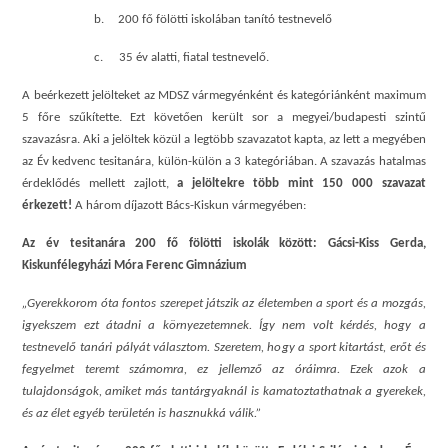
b.
200 fő fölötti iskolában tanító testnevelő
c.
35 év alatti, fiatal testnevelő.
A beérkezett jelölteket az MDSZ vármegyénként és kategóriánként maximum
5 főre szűkítette. Ezt követően került sor a megyei/budapesti szintű
szavazásra. Aki a jelöltek közül a legtöbb szavazatot kapta, az lett a megyében
az Év kedvenc tesitanára, külön-külön a 3 kategóriában. A szavazás hatalmas
érdeklődés mellett zajlott,
a jelöltekre több mint 150 000 szavazat
érkezett!
A három díjazott Bács-Kiskun vármegyében:
Az év tesitanára 200 fő fölötti iskolák között: Gácsi-Kiss Gerda,
Kiskunfélegyházi Móra Ferenc Gimnázium
„Gyerekkorom óta fontos szerepet játszik az életemben a sport és a mozgás,
igyekszem ezt átadni a környezetemnek. Így nem volt kérdés, hogy a
testnevelő tanári pályát választom. Szeretem, hogy a sport kitartást, erőt és
fegyelmet teremt számomra, ez jellemző az óráimra. Ezek azok a
tulajdonságok, amiket más tantárgyaknál is kamatoztathatnak a gyerekek,
és az élet egyéb területén is hasznukká válik.”