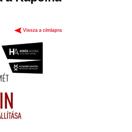
Vissza a címlapra