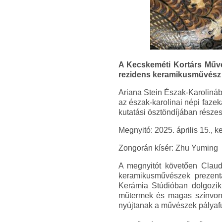
A Kecskeméti Kortárs Művé
rezidens keramikusművész p
Ariana Stein Észak-Karolináb
az észak-karolinai népi faze
kutatási ösztöndíjában részesü
Megnyitó: 2025. április 15., k
Zongorán kísér: Zhu Yuming
A megnyitót követően Claud
keramikusművészek prezentá
Kerámia Stúdióban dolgozik,
műtermek és magas színvonal
nyújtanak a művészek pályafu