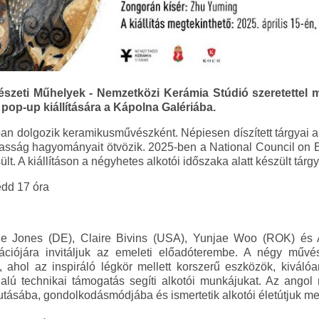
szeti Műhelyek - Nemzetközi Kerámia Stúdió szeretettel m
op-up kiállítására a Kápolna Galériába.
an dolgozik keramikusművészként. Népiesen díszített tárgyai 
kasság hagyományait ötvözik. 2025-ben a National Council on E
lt. A kiállításon a négyhetes alkotói időszaka alatt készült tárg
edd 17 óra
e Jones (DE), Claire Bivins (USA), Yunjae Woo (ROK) és 
ciójára invitáljuk az emeleti előadóterembe. A négy művé
 ahol az inspiráló légkör mellett korszerű eszközök, kiválóa
ú technikai támogatás segíti alkotói munkájukat. Az angol 
tásába, gondolkodásmódjába és ismertetik alkotói életútjuk me