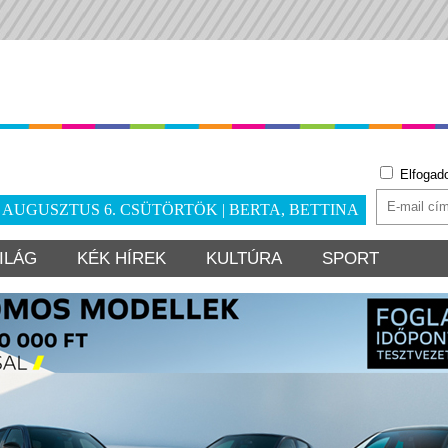
Elfogad
. AUGUSZTUS 6. CSÜTÖRTÖK | BERTA, BETTINA
ILÁG
KÉK HÍREK
KULTÚRA
SPORT