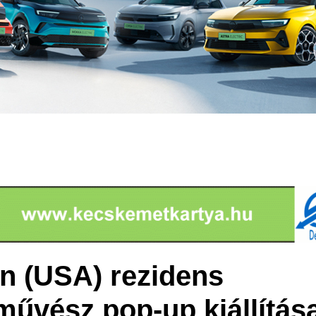
in (USA) rezidens
űvész pop-up kiállítás