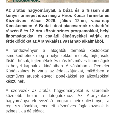
Az aratás hagyományait, a búza és a frissen sült
kenyér ünnepét idézi meg a Hírös Kosár Termelői és
Kézműves Vásár 2026. július 12-én, vasárnap
Kecskeméten. A Budai utcai piaccsarnok szabadtéri
részén 8 és 12 óra között színes programokkal, helyi
finomságokkal és családi élményekkel várják az
érdeklődőket az Aranykalász vasárnap alkalmából.
A rendezvényen a látogatók termelői kóstolókon
ismerkedhetnek meg a helyi ízekkel: mézek, fürjtojások,
füstölt húsok, tejtermékek és más kézműves finomságok
is helyet kapnak a kínálatban. A vásárban a Demeter
Kürtőskalács is várja az édesszájúakat, miközben a
kézműves árusok egyedi portékákkal és alkotásokkal
készülnek.
A szervezők az aratási hagyományokat is szeretnék
közelebb hozni a látogatókhoz. Az Aranykalász
hagyománya elnevezésű program betekintést nyújt a
régi szokásokba, emellett kézműves foglalkozások is
színesítik a délelőttöt.