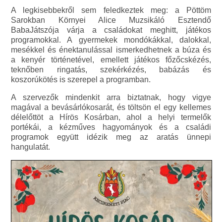
A legkisebbekről sem feledkeztek meg: a Pöttöm
Sarokban Környei Alice Muzsikáló Esztendő
BabaJátszója várja a családokat meghitt, játékos
programokkal. A gyermekek mondókákkal, dalokkal,
mesékkel és énektanulással ismerkedhetnek a búza és
a kenyér történetével, emellett játékos főzőcskézés,
teknőben ringatás, szekérkézés, babázás és
koszorúkötés is szerepel a programban.
A szervezők mindenkit arra biztatnak, hogy vigye
magával a bevásárlókosarát, és töltsön el egy kellemes
délelőttöt a Hírös Kosárban, ahol a helyi termelők
portékái, a kézműves hagyományok és a családi
programok együtt idézik meg az aratás ünnepi
hangulatát.