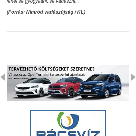
lehet se gyógyítani, se vadászni...
(Forrás: Nimród vadászújság / KL)