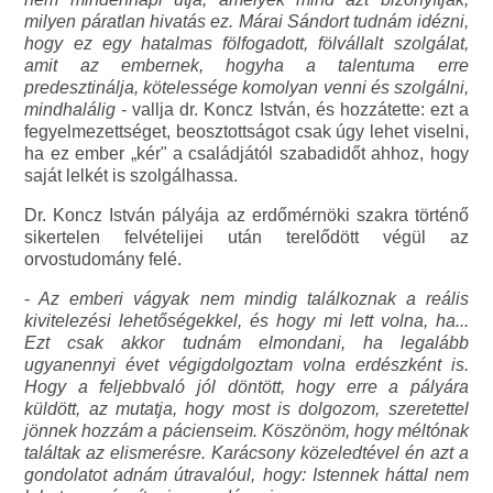
milyen páratlan hivatás ez. Márai Sándort tudnám idézni,
hogy ez egy hatalmas fölfogadott, fölvállalt szolgálat,
amit az embernek, hogyha a talentuma erre
predesztinálja, kötelessége komolyan venni és szolgálni,
mindhalálig -
vallja dr. Koncz István, és hozzátette: ezt a
fegyelmezettséget, beosztottságot csak úgy lehet viselni,
ha ez ember „kér" a családjától szabadidőt ahhoz, hogy
saját lelkét is szolgálhassa.
Dr. Koncz István pályája az erdőmérnöki szakra történő
sikertelen felvételijei után terelődött végül az
orvostudomány felé.
-
Az emberi vágyak nem mindig találkoznak a reális
kivitelezési lehetőségekkel, és hogy mi lett volna, ha...
Ezt csak akkor tudnám elmondani, ha legalább
ugyanennyi évet végigdolgoztam volna erdészként is.
Hogy a feljebbvaló jól döntött, hogy erre a pályára
küldött, az mutatja, hogy most is dolgozom, szeretettel
jönnek hozzám a pácienseim. Köszönöm, hogy méltónak
találtak az elismerésre. Karácsony közeledtével én azt a
gondolatot adnám útravalóul, hogy: Istennek háttal nem