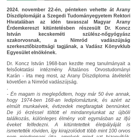
2024. november 22-én, pénteken vehette át Arany
Díszdiplomáját a Szegedi Tudományegyetem Rektori
Hivatalában az idén tavasszal Magyar Arany
Érdemkereszt kitüntetésben részesült Dr. Koncz
István kecskeméti szülész-nőgyógyász
szakorvosnak, a Nimród vadászújság
szerkesztőbizottsági tagjának, a Vadász Könyvklub
Egyesület elnökének.
Dr. Koncz István 1968-ban kezdte meg tanulmányait a
felsőoktatási intézmény Általános Orvostudományi
Karán - írta meg most, az Arany Díszdiploma átvételét
követően a Nimród vadászújság.
.
- Én magam is meglepődtem, hogy már 50 éve annak,
hogy 1974-ben 168-an lediplomáztunk, és azért az
elmúlt munkaévek, évtizedek megfaragtak bennünket.
De jó érzéssel töltött el mindannyiunkat az újbóli
találkozás, különleges élmény volt egymásban az ifjú
éveket felfedezni. A kitüntetettek életpályáját is
ismertették röviden, így kirajzolódott több mint 100 orvos
nem mindennapi útja, amelyek mind azt bizonyítják,