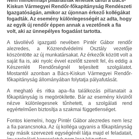
Nem mindennapi pillanatnak lehettek tanúi a Bács-
Kiskun Vármegyei Rendőr-főkapitányság Rendészeti
Igazgatóságán, amikor az újonnan érkező kollégákat
fogadták. Az esemény különlegességét az adta, hogy
az egyik új rendőr éppen annak a vezetőnek a fia
volt, aki az ünnepélyes fogadást tartotta.
A távollévő igazgató nevében Pintér Gábor rendőr
alezredes, a Közrendvédelmi Osztály vezetője
köszöntötte az új munkatársakat. Az érkezők között volt a
saját fia is, aki nyolc évvel ezelőtt szerelt fel, és eddig a
Készenléti Rendőrségnél teljesített szolgálatot.
Mostantól azonban a Bács-Kiskun Vármegyei Rendőr-
főkapitányság állományában folytatja pályafutását.
A megható és ritka apa–fia találkozás pillanatait a
főkapitányság is megörökítette. Bár az esemény kívülről
nézve különlegesnek tűnhetett, a szolgálati rend
egyértelműen biztosítja a szakmai függetlenséget.
Fontos kiemelni, hogy Pintér Gábor alezredes nem lesz
a fia parancsnoka. Az új kolléga ugyanis a főkapitányság
egy másik szervezeti egységénél látja majd el feladatait,