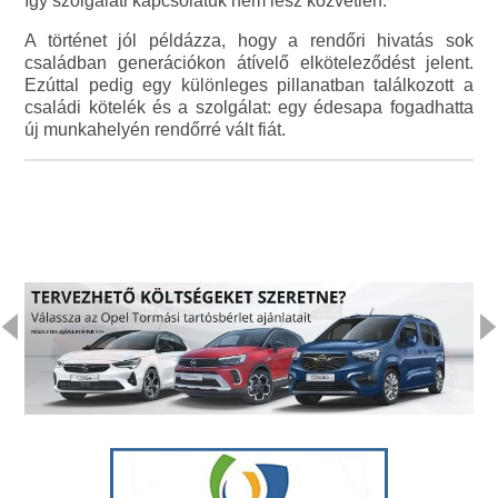
így szolgálati kapcsolatuk nem lesz közvetlen.
A történet jól példázza, hogy a rendőri hivatás sok
családban generációkon átívelő elköteleződést jelent.
Ezúttal pedig egy különleges pillanatban találkozott a
családi kötelék és a szolgálat: egy édesapa fogadhatta
új munkahelyén rendőrré vált fiát.