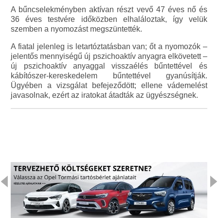
A bűncselekményben aktívan részt vevő 47 éves nő és
36 éves testvére időközben elhaláloztak, így velük
szemben a nyomozást megszüntették.
A fiatal jelenleg is letartóztatásban van; őt a nyomozók –
jelentős mennyiségű új pszichoaktív anyagra elkövetett –
új pszichoaktív anyaggal visszaélés bűntettével és
kábítószer-kereskedelem bűntettével gyanúsítják.
Ügyében a vizsgálat befejeződött; ellene vádemelést
javasolnak, ezért az iratokat átadták az ügyészségnek.