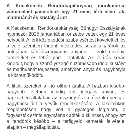
A Kecskeméti Rendőrkapitányság munkatársai
vádemelést javasolnak egy 21 éves férfi ellen, aki
marihuánát és kristály árult.
A Kecskeméti Rendőrkapitányság Bűnügyi Osztályának
nyomozói 2025 januárjában őrizetbe vettek egy 21 éves
helybélit. A férfi közlekedési szabálysértést követett el, és
a vele szemben történt intézkedés során a járőrök az
autójában kábítószergyanús anyagot – zöld növényi
törmeléket és fehér port – találtak. Az eljárás során
kiderült, hogy a szabályszegő huzamosabb ideje kristályt
és marihuánát terjesztett, amelyben anyja és nagybátyja
is közreműködött.
A tiltott szereket a trió otthon árulta. A házban kisebb-
nagyobb tételben mindig volt illegális anyag, és
napközben általában az asszony és fia, éjszaka pedig a
nagybácsi állt a vevők rendelkezésére. A lakcímükön
meglehetősen nagy volt a gyalogos forgalom, a
fogyasztók szinte egymásnak adták a kilincset, ahogy azt
a rendőrök később – a térfigyelő kamerák felvételei
alapján – megállapították.