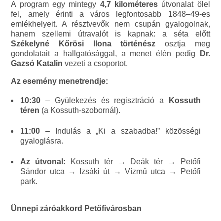
A program egy mintegy
4,7 kilométeres
útvonalat ölel
fel, amely érinti a város legfontosabb 1848–49-es
emlékhelyeit. A résztvevők nem csupán gyalogolnak,
hanem szellemi útravalót is kapnak: a séta előtt
Székelyné Kőrösi Ilona történész
osztja meg
gondolatait a hallgatósággal, a menet élén pedig
Dr.
Gazsó Katalin
vezeti a csoportot.
Az esemény menetrendje:
10:30
– Gyülekezés és regisztráció a
Kossuth
téren
(a Kossuth-szobornál).
11:00
– Indulás a „Ki a szabadba!” közösségi
gyaloglásra.
Az útvonal:
Kossuth tér → Deák tér → Petőfi
Sándor utca → Izsáki út → Vízmű utca → Petőfi
park.
Ünnepi záróakkord Petőfivárosban