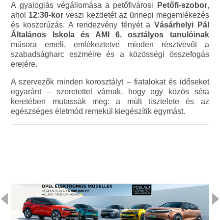
A gyaloglás végállomása a petőfivárosi
Petőfi-szobor
,
ahol
12:30-kor
veszi kezdetét az ünnepi megemlékezés
és koszorúzás. A rendezvény fényét a
Vásárhelyi Pál
Általános Iskola és AMI 6. osztályos tanulóinak
műsora emeli, emlékeztetve minden résztvevőt a
szabadságharc eszméire és a közösségi összefogás
erejére.
A szervezők minden korosztályt – fiatalokat és időseket
egyaránt – szeretettel várnak, hogy egy közös séta
keretében mutassák meg: a múlt tisztelete és az
egészséges életmód remekül kiegészítik egymást.