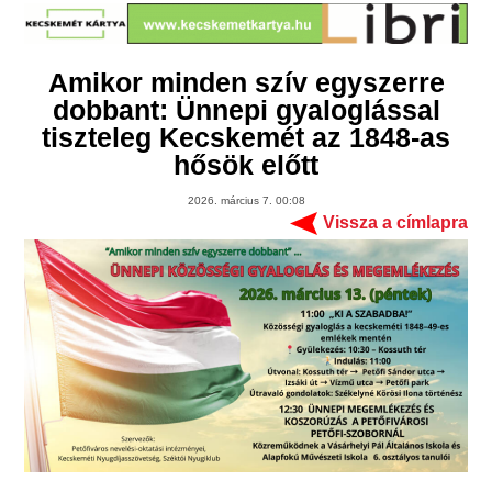
Amikor minden szív egyszerre
dobbant: Ünnepi gyaloglással
tiszteleg Kecskemét az 1848-as
hősök előtt
2026. március 7. 00:08
Vissza a címlapra