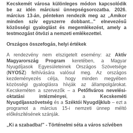
Kecskemét városa különleges módon kapcsolódik
be az idén márciusi ünnepségsorozatba. 2026.
március 13-án, pénteken rendezik meg az „Amikor
minden szív egyszerre dobbant..." elnevezésű
közösségi gyaloglást és megemlékezést, amely a
testmozgást ötvözi a nemzeti emlékezettel.
Országos összefogás, helyi értékek
A rendezvény nem elszigetelt esemény: az
Aktív
Magyarország Program
keretében, a Magyar
Nyugdíjasok Egyesületeinek Országos Szövetsége
(
NYOSZ
) felhívására valósul meg. Az országos
kezdeményezés célja, hogy minden megyében
közösségi gyaloglásra hívják az állampolgárokat.
Kecskeméten a szervezők – a
Petőfiváros nevelési-
oktatási intézményei
, a
Kecskeméti
Nyugdíjasszövetség
és a
Széktói Nyugdíjklub
– ezt a
programot a március 15-i nemzeti ünnep méltó
előkészítésének szánják.
„Ki a szabadba!" - Történelmi séta a város szívében