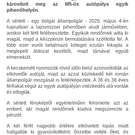
károsított meg az M5-ös autópálya egyik
pihenőhelyén.
A sértett - egy bolgár állampolgár - 2026. május 4-én
hajnalban a lajosmizsei pihenőben aludt járművében,
amikor két férfi felébresztette. Egyikük rendőrnek adta ki
magát, majd a készpénze bemutatására szólította fel. A
több ezer eurót tartalmazó köteget ezután kikapta a
meglepett áldozat kezéből, majd társával együtt
elmenekült.
A kecskeméti nyomozók rövid időn belül azonosították az
elkövetők autóját, majd az azzal közlekedő két román
állampolgár mozgását is feltérképezték. A 36 és 38 éves
férfiakat végül az egyik autópályán intézkedés alá vonták
és elfogták.
A sértett fényképről egyértelműen felismerte azt az
embert, aki magát rendőrnek kiadva megszerezte a
pénzét.
A két férfit nagyobb értékre elkövetett lopás miatt
hallgatták ki gyanúsítottként; őrizetbe vették őket, és