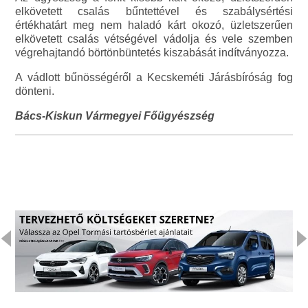
elkövetett csalás bűntettével és szabálysértési
értékhatárt meg nem haladó kárt okozó, üzletszerűen
elkövetett csalás vétségével vádolja és vele szemben
végrehajtandó börtönbüntetés kiszabását indítványozza.
A vádlott bűnösségéről a Kecskeméti Járásbíróság fog
dönteni.
Bács-Kiskun Vármegyei Főügyészség