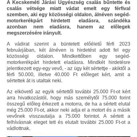
A Kecskeméti Járási Ügyészség csalás bűntette és
csalás vétsége miatt vádat emelt egy férfival
szemben, aki egy közösségi oldalon, álnéven segéd-
motorkerékpárt hirdetett eladásra, szándéka
azonban nem eladásra, hanem az előlegek
megszerzésére irányult.
A vádirat szerint a büntetett előéletű férfi 2023
februárjában, két álnéven is hirdetést adott fel egy
közösségi oldalon. Mindkettőben egy segéd-
motorkerékpárt hirdetett eladásra. Mindkét hirdetésre
jelentkezett egy-egy vevő, - az ügy két sértettje - akiktől a
férfi 50.000, illetve 40.000 Ft előleget kért, amit a
sértettek át is utaltak neki.
Az elkövető az egyik sértettől további 25.000 Ft-ot kért
arra hivatkozástól, hogy más személytől 75.000 forint
összegű előleg érkezett a motorra, de ha a sértett elutal
még 25.000 Ft-ot, akkor neki adja el a motort és a másik
vevőnek visszautalja a 75.000 forintot. A sértett a
felhívásnak eleget tett és elutalt további 25.000 Ft-ot a
vádlottnak.