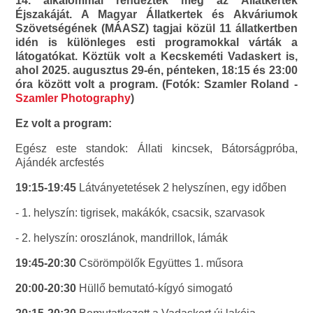
14. alkalommal rendezték meg az Állatkertek
Éjszakáját. A Magyar Állatkertek és Akváriumok
Szövetségének (MÁASZ) tagjai közül 11 állatkertben
idén is különleges esti programokkal várták a
látogatókat. Köztük volt a Kecskeméti Vadaskert is,
ahol 2025. augusztus 29-én, pénteken, 18:15 és 23:00
óra között volt a program. (Fotók: Szamler Roland -
Szamler Photography
)
Ez volt a program:
Egész este standok: Állati kincsek, Bátorságpróba,
Ajándék arcfestés
19:15-19:45
Látványetetések 2 helyszínen, egy időben
- 1. helyszín: tigrisek, makákók, csacsik, szarvasok
- 2. helyszín: oroszlánok, mandrillok, lámák
19:45-20:30
Csörömpölők Együttes 1. műsora
20:00-20:30
Hüllő bemutató-kígyó simogató