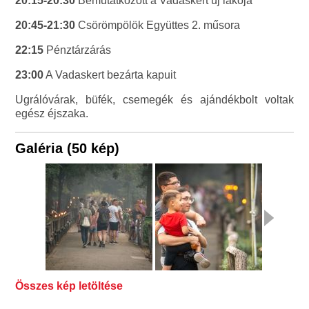
20:15-20:30
Bemutatkozott a Vadaskert új lakója
20:45-21:30
Csörömpölök Együttes 2. műsora
22:15
Pénztárzárás
23:00
A Vadaskert bezárta kapuit
Ugrálóvárak, büfék, csemegék és ajándékbolt voltak
egész éjszaka.
Galéria (50 kép)
Összes kép letöltése