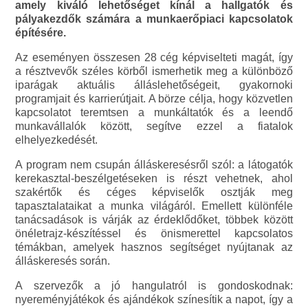
amely kiváló lehetőséget kínál a hallgatók és
pályakezdők számára a munkaerőpiaci kapcsolatok
építésére.
Az eseményen összesen 28 cég képviselteti magát, így
a résztvevők széles körből ismerhetik meg a különböző
iparágak aktuális álláslehetőségeit, gyakornoki
programjait és karrierútjait. A börze célja, hogy közvetlen
kapcsolatot teremtsen a munkáltatók és a leendő
munkavállalók között, segítve ezzel a fiatalok
elhelyezkedését.
A program nem csupán álláskeresésről szól: a látogatók
kerekasztal-beszélgetéseken is részt vehetnek, ahol
szakértők és céges képviselők osztják meg
tapasztalataikat a munka világáról. Emellett különféle
tanácsadások is várják az érdeklődőket, többek között
önéletrajz-készítéssel és önismerettel kapcsolatos
témákban, amelyek hasznos segítséget nyújtanak az
álláskeresés során.
A szervezők a jó hangulatról is gondoskodnak:
nyereményjátékok és ajándékok színesítik a napot, így a