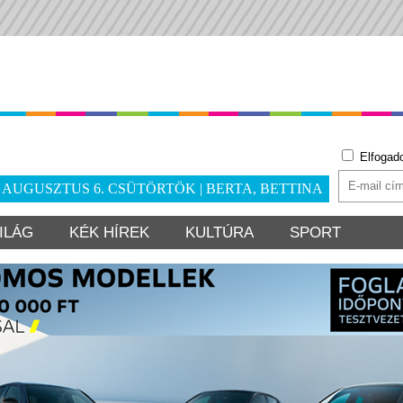
Elfogad
. AUGUSZTUS 6. CSÜTÖRTÖK | BERTA, BETTINA
ILÁG
KÉK HÍREK
KULTÚRA
SPORT