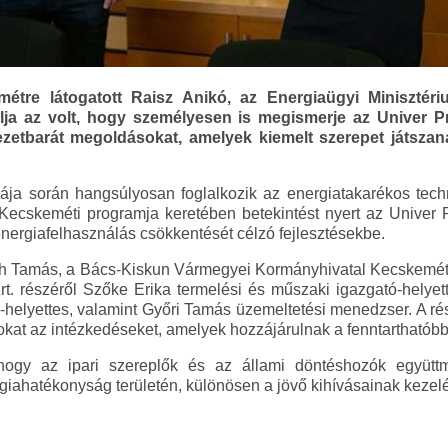
étre látogatott Raisz Anikó, az Energiaügyi Minisztéri
élja az volt, hogy személyesen is megismerje az Univer Pr
zetbarát megoldásokat, amelyek kiemelt szerepet játszan
ja során hangsúlyosan foglalkozik az energiatakarékos techno
ecskeméti programja keretében betekintést nyert az Univer P
energiafelhasználás csökkentését célzó fejlesztésekbe.
h Tamás, a Bács-Kiskun Vármegyei Kormányhivatal Kecskeméti 
t. részéről Szőke Erika termelési és műszaki igazgató-helyet
ó-helyettes, valamint Győri Tamás üzemeltetési menedzser. A ré
okat az intézkedéseket, amelyek hozzájárulnak a fenntarthatóbb
 hogy az ipari szereplők és az állami döntéshozók együt
iahatékonyság területén, különösen a jövő kihívásainak kezel