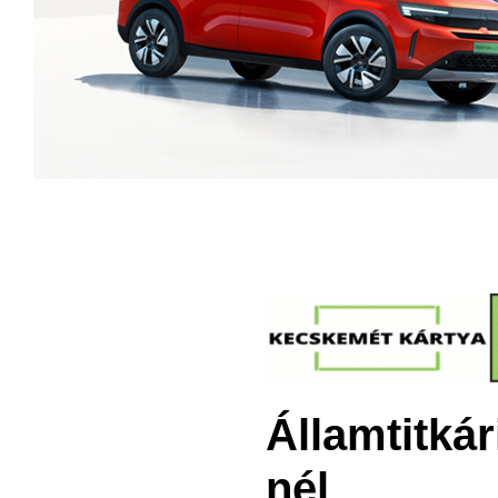
Államtitkár
nél