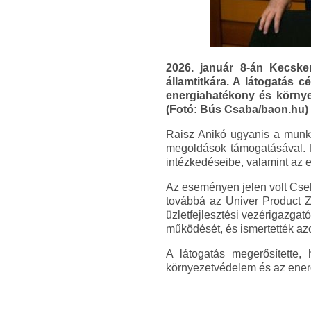
2026. január 8-án Kecskem
államtitkára. A látogatás c
energiahatékony és környe
(Fotó: Bús Csaba/baon.hu)
Raisz Anikó ugyanis a munká
megoldások támogatásával. K
intézkedéseibe, valamint az 
Az eseményen jelen volt Cse
továbbá az Univer Product Zr
üzletfejlesztési vezérigazgat
működését, és ismertették az
A látogatás megerősítette,
környezetvédelem és az energ