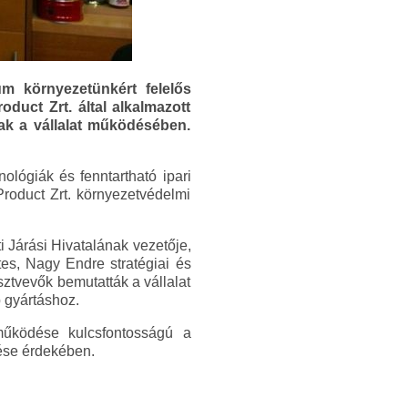
um környezetünkért felelős
oduct Zrt. által alkalmazott
ak a vállalat működésében.
lógiák és fenntartható ipari
roduct Zrt. környezetvédelmi
Járási Hivatalának vezetője,
tes, Nagy Endre stratégiai és
sztvevők bemutatták a vállalat
 gyártáshoz.
tműködése kulcsfontosságú a
ése érdekében.