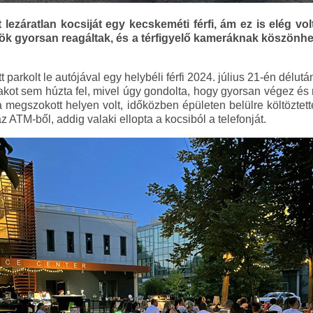
 lezáratlan kocsiját egy kecskeméti férfi, ám ez is elég vol
őrök gyorsan reagáltak, és a térfigyelő kameráknak köszön
parkolt le autójával egy helybéli férfi 2024. július 21-én délután
akot sem húzta fel, mivel úgy gondolta, hogy gyorsan végez és 
egszokott helyen volt, időközben épületen belülre költöztetté
az ATM-ből, addig valaki ellopta a kocsiból a telefonját.