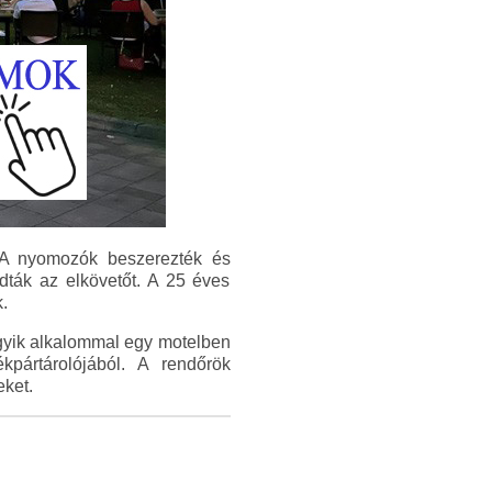
. A nyomozók beszerezték és
udták az elkövetőt. A 25 éves
.
Egyik alkalommal egy motelben
kpártárolójából. A rendőrök
eket.