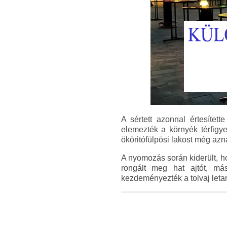
A sértett azonnal értesíte
elemezték a környék térfigye
ököritófülpösi lakost még azna
A nyomozás során kiderült, h
rongált meg hat ajtót, más
kezdeményezték a tolvaj leta