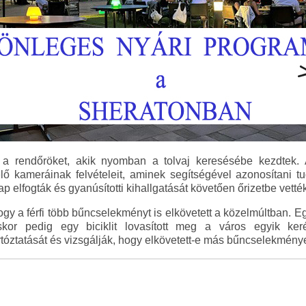
tte a rendőröket, akik nyomban a tolvaj keresésébe kezdtek
lő kameráinak felvételeit, aminek segítségével azonosítani t
p elfogták és gyanúsítotti kihallgatását követően őrizetbe vették
ogy a férfi több bűncselekményt is elkövetett a közelmúltban. 
kor pedig egy biciklit lovasított meg a város egyik keré
rtóztatását és vizsgálják, hogy elkövetett-e más bűncselekmény