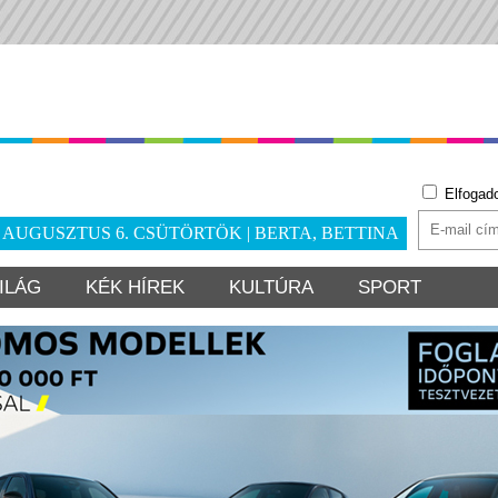
Elfogad
. AUGUSZTUS 6. CSÜTÖRTÖK | BERTA, BETTINA
ILÁG
KÉK HÍREK
KULTÚRA
SPORT