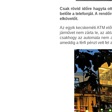
Csak rövid időre hagyta ott
belőle a telefonját. A rend
elkövetőt.
Az egyik kecskeméti ATM előtt 
járművet nem zárta le, az abl
csakhogy az automata nem a m
ameddig a férfi pénzt vett fel 