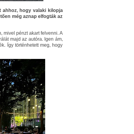
t ahhoz, hogy valaki kilopja
hetően még aznap elfogták az
, mivel pénzt akart felvenni. A
rálát majd az autóra. Igen ám,
k. Így történhetett meg, hogy