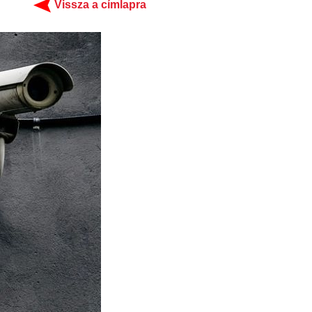
Vissza a címlapra