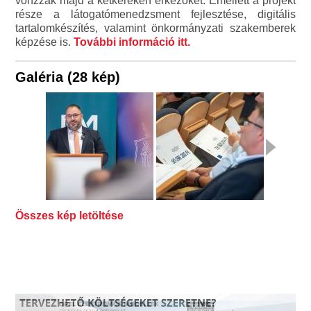
vonzzák majd a kétkeréken érkezőket. Emellett a projekt
része a látogatómenedzsment fejlesztése, digitális
tartalomkészítés, valamint önkormányzati szakemberek
képzése is.
További információ itt.
Galéria (28 kép)
Összes kép letöltése