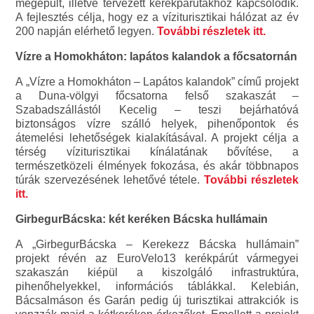
megépült, illetve tervezett kerékpárutakhoz kapcsolódik.
A fejlesztés célja, hogy ez a víziturisztikai hálózat az év
200 napján elérhető legyen.
További részletek itt.
Vízre a Homokháton: lapátos kalandok a főcsatornán
A „Vízre a Homokháton – Lapátos kalandok” című projekt
a Duna-völgyi főcsatorna felső szakaszát –
Szabadszállástól Kecelig – teszi bejárhatóvá
biztonságos vízre szálló helyek, pihenőpontok és
átemelési lehetőségek kialakításával. A projekt célja a
térség víziturisztikai kínálatának bővítése, a
természetközeli élmények fokozása, és akár többnapos
túrák szervezésének lehetővé tétele.
További részletek
itt.
GirbegurBácska: két keréken Bácska hullámain
A „GirbegurBácska – Kerekezz Bácska hullámain”
projekt révén az EuroVelo13 kerékpárút vármegyei
szakaszán kiépül a kiszolgáló infrastruktúra,
pihenőhelyekkel, információs táblákkal. Kelebián,
Bácsalmáson és Garán pedig új turisztikai attrakciók is