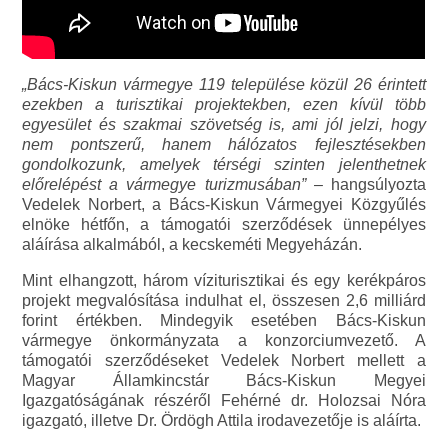
„Bács-Kiskun vármegye 119 települése közül 26 érintett
ezekben a turisztikai projektekben, ezen kívül több
egyesület és szakmai szövetség is, ami jól jelzi, hogy
nem pontszerű, hanem hálózatos fejlesztésekben
gondolkozunk, amelyek térségi szinten jelenthetnek
előrelépést a vármegye turizmusában”
– hangsúlyozta
Vedelek Norbert, a Bács-Kiskun Vármegyei Közgyűlés
elnöke hétfőn, a támogatói szerződések ünnepélyes
aláírása alkalmából, a kecskeméti Megyeházán.
Mint elhangzott, három víziturisztikai és egy kerékpáros
projekt megvalósítása indulhat el, összesen 2,6 milliárd
forint értékben. Mindegyik esetében Bács-Kiskun
vármegye önkormányzata a konzorciumvezető. A
támogatói szerződéseket Vedelek Norbert mellett a
Magyar Államkincstár Bács-Kiskun Megyei
Igazgatóságának részéről Fehérné dr. Holozsai Nóra
igazgató, illetve Dr. Ördögh Attila irodavezetője is aláírta.