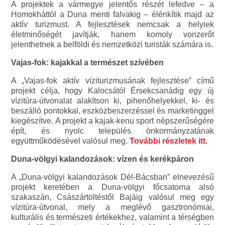
A projektek a vármegye jelentős részét lefedve – a
Homokháttól a Duna menti falvakig – élénkítik majd az
aktív turizmust. A fejlesztések nemcsak a helyiek
életminőségét javítják, hanem komoly vonzerőt
jelenthetnek a belföldi és nemzetközi turisták számára is.
Vajas-fok: kajakkal a természet szívében
A „Vajas-fok aktív víziturizmusának fejlesztése” című
projekt célja, hogy Kalocsától Érsekcsanádig egy új
vízitúra-útvonalat alakítson ki, pihenőhelyekkel, ki- és
beszálló pontokkal, eszközbeszerzéssel és marketinggel
kiegészítve. A projekt a kajak-kenu sport népszerűségére
épít, és nyolc település önkormányzatának
együttműködésével valósul meg.
További részletek itt.
Duna-völgyi kalandozások: vízen és kerékpáron
A „Duna-völgyi kalandozások Dél-Bácsban” elnevezésű
projekt keretében a Duna-völgyi főcsatorna alsó
szakaszán, Császártöltéstől Bajáig valósul meg egy
vízitúra-útvonal, mely a meglévő gasztronómiai,
kulturális és természeti értékekhez, valamint a térségben