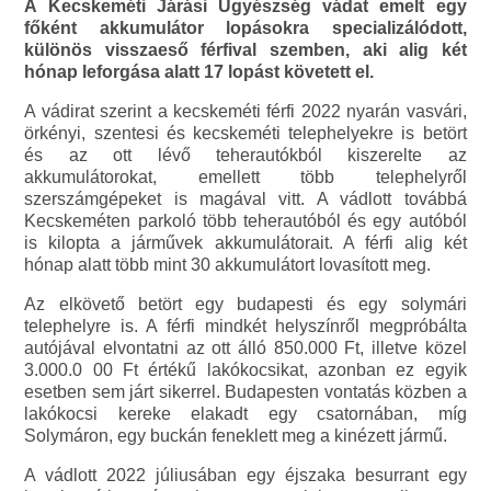
A Kecskeméti Járási Ügyészség vádat emelt egy
főként akkumulátor lopásokra specializálódott,
különös visszaeső férfival szemben, aki alig két
hónap leforgása alatt 17 lopást követett el.
A vádirat szerint a kecskeméti férfi 2022 nyarán vasvári,
örkényi, szentesi és kecskeméti telephelyekre is betört
és az ott lévő teherautókból kiszerelte az
akkumulátorokat, emellett több telephelyről
szerszámgépeket is magával vitt. A vádlott továbbá
Kecskeméten parkoló több teherautóból és egy autóból
is kilopta a járművek akkumulátorait. A férfi alig két
hónap alatt több mint 30 akkumulátort lovasított meg.
Az elkövető betört egy budapesti és egy solymári
telephelyre is. A férfi mindkét helyszínről megpróbálta
autójával elvontatni az ott álló 850.000 Ft, illetve közel
3.000.0 00 Ft értékű lakókocsikat, azonban ez egyik
esetben sem járt sikerrel. Budapesten vontatás közben a
lakókocsi kereke elakadt egy csatornában, míg
Solymáron, egy buckán feneklett meg a kinézett jármű.
A vádlott 2022 júliusában egy éjszaka besurrant egy