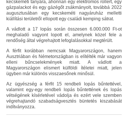
kecskeméti tanyára, ahonnan egy elektromos rollert, egy
gázpalackot és egy gázégőt zsákmányolt, továbbá 2022
augusztusában egy kecskeméti nagyáruház melletti
kiállítási területről ellopott egy családi kemping sátrat.
A vádlott a 17 lopás során összesen 6.000.000 Ft-ot
meghaladó vagyont lopott el, amelynek közel fele a
rendőség által végrehajtott lefoglalásokkal megtérült.
A férfit korábban nemcsak Magyarországon, hanem
Ausztriában és Németországban is elítélték már vagyon
elleni bűncselekmények miatt. A vádlott a
Magyarországon elismert külföldi ítéletei miatt, jelen
ügyben már különös visszaesőnek minősül.
Az ügyészség a férfit 15 rendbeli lopás bűntettével,
valamint egy-egy rendbeli lopás bűntettének és lopás
vétségének kísérletével vádolja és ezért vele szemben
végrehajtandó szabadságvesztés büntetés kiszabását
indítványozza.