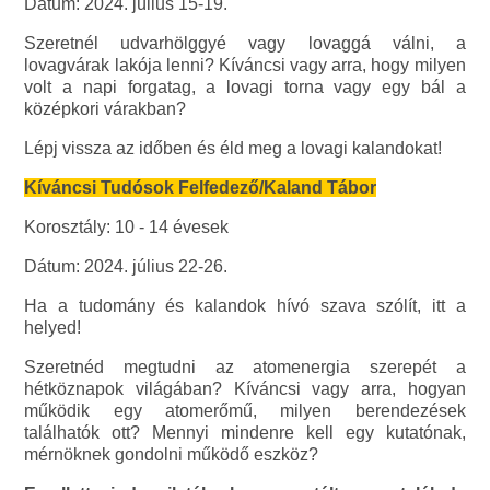
Dátum: 2024. július 15-19.
Szeretnél udvarhölggyé vagy lovaggá válni, a
lovagvárak lakója lenni? Kíváncsi vagy arra, hogy milyen
volt a napi forgatag, a lovagi torna vagy egy bál a
középkori várakban?
Lépj vissza az időben és éld meg a lovagi kalandokat!
Kíváncsi Tudósok Felfedező/Kaland Tábor
Korosztály: 10 - 14 évesek
Dátum: 2024. július 22-26.
Ha a tudomány és kalandok hívó szava szólít, itt a
helyed!
Szeretnéd megtudni az atomenergia szerepét a
hétköznapok világában? Kíváncsi vagy arra, hogyan
működik egy atomerőmű, milyen berendezések
találhatók ott? Mennyi mindenre kell egy kutatónak,
mérnöknek gondolni működő eszköz?