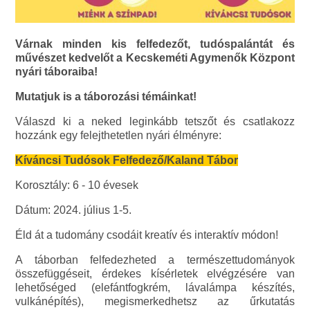
Várnak minden kis felfedezőt, tudóspalántát és
művészet kedvelőt a Kecskeméti Agymenők Központ
nyári táboraiba!
Mutatjuk is a táborozási témáinkat!
Válaszd ki a neked leginkább tetszőt és csatlakozz
hozzánk egy felejthetetlen nyári élményre:
Kíváncsi Tudósok Felfedező/Kaland Tábor
Korosztály: 6 - 10 évesek
Dátum: 2024. július 1-5.
Éld át a tudomány csodáit kreatív és interaktív módon!
A táborban felfedezheted a természettudományok
összefüggéseit, érdekes kísérletek elvégzésére van
lehetőséged (elefántfogkrém, lávalámpa készítés,
vulkánépítés), megismerkedhetsz az űrkutatás