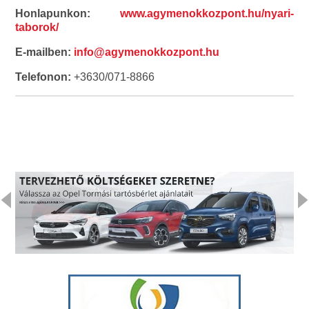
Honlapunkon:
www.agymenokkozpont.hu/nyari-
taborok/
E-mailben:
info@agymenokkozpont.hu
Telefonon:
+3630/071-8866