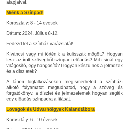
alapjaival.
Miénk a Színpad!
Korosztály: 8 - 14 évesek
Dátum: 2024. Július 8-12.
Fedezd fel a színház varázslatát!
Kíváncsi vagy mi történik a kulisszák mögött? Hogyan
lesz az írott szövegből színpadi előadás? Mit csinál egy
világosító, egy hangosító? Hogyan készülnek a jelmezek
és a díszletek?
A tábori foglalkozásokon megismerheted a színházi
alkotó folyamatot, megtudhatod, hogy a szöveg és
forgatókönyv, a díszlet és jelmezelemek hogyan segítik
egy előadás színpadra állítását.
Lovagok és Udvarhölgyek Kalandtábora
Korosztály: 6 - 10 évesek