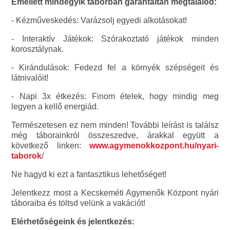
Emellett mindegyik táborban garantáltan megtalálod:
- Kézműveskedés: Varázsolj egyedi alkotásokat!
- Interaktív Játékok: Szórakoztató játékok minden
korosztálynak.
- Kirándulások: Fedezd fel a környék szépségeit és
látnivalóit!
- Napi 3x étkezés: Finom ételek, hogy mindig meg
legyen a kellő energiád.
Természetesen ez nem minden! További leírást is találsz
még táborainkról összeszedve, árakkal együtt a
következő linken:
www.agymenokkozpont.hu/nyari-
taborok
/
Ne hagyd ki ezt a fantasztikus lehetőséget!
Jelentkezz most a Kecskeméti Agymenők Központ nyári
táboraiba és töltsd velünk a vakációt!
Elérhetőségeink és jelentkezés: