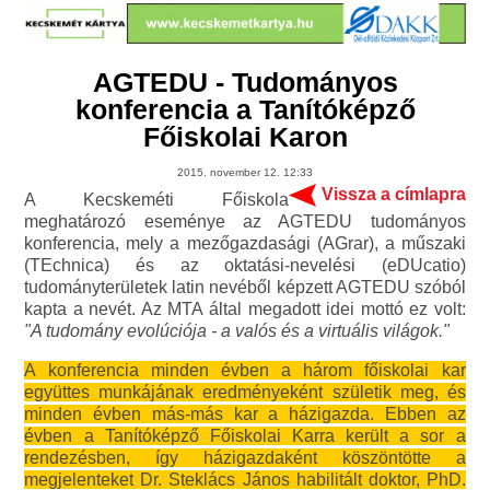
AGTEDU - Tudományos
konferencia a Tanítóképző
Főiskolai Karon
2015. november 12. 12:33
Vissza a címlapra
A Kecskeméti Főiskola
meghatározó eseménye az AGTEDU tudományos
konferencia, mely a mezőgazdasági (AGrar), a műszaki
(TEchnica) és az oktatási-nevelési (eDUcatio)
tudományterületek latin nevéből képzett AGTEDU szóból
kapta a nevét. Az MTA által megadott idei mottó ez volt:
"A tudomány evolúciója - a valós és a virtuális világok."
A konferencia minden évben a három főiskolai kar
együttes munkájának eredményeként születik meg, és
minden évben más-más kar a házigazda. Ebben az
évben a Tanítóképző Főiskolai Karra került a sor a
rendezésben, így házigazdaként köszöntötte a
megjelenteket Dr. Steklács János habilitált doktor, PhD.