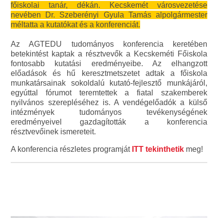
főiskolai tanár, dékán. Kecskemét városvezetése
nevében Dr. Szeberényi Gyula Tamás alpolgármester
méltatta a kutatókat és a konferenciát.
Az AGTEDU tudományos konferencia keretében
betekintést kaptak a résztvevők a Kecskeméti Főiskola
fontosabb kutatási eredményeibe. Az elhangzott
előadások és hű keresztmetszetet adtak a főiskola
munkatársainak sokoldalú kutató-fejlesztő munkájáról,
egyúttal fórumot teremtettek a fiatal szakemberek
nyilvános szerepléséhez is. A vendégelőadók a külső
intézmények tudományos tevékenységének
eredményeivel gazdagították a konferencia
résztvevőinek ismereteit.
A konferencia részletes programját
ITT tekinthetik
meg!