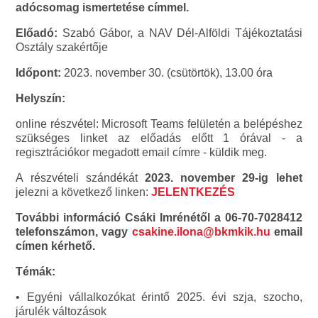
adócsomag ismertetése címmel.
Előadó:
Szabó Gábor, a NAV Dél-Alföldi Tájékoztatási
Osztály szakértője
Időpont:
2023. november 30. (csütörtök), 13.00 óra
Helyszín:
online részvétel: Microsoft Teams felületén a belépéshez
szükséges linket az előadás előtt 1 órával - a
regisztrációkor megadott email címre - küldik meg.
A részvételi szándékát
2023. november 29-ig lehet
jelezni a következő linken:
JELENTKEZÉS
További információ Csáki Imrénétől a 06-70-7028412
telefonszámon, vagy
csakine.ilona@bkmkik.hu
email
címen kérhető.
Témák:
• Egyéni vállalkozókat érintő 2025. évi szja, szocho,
járulék változások