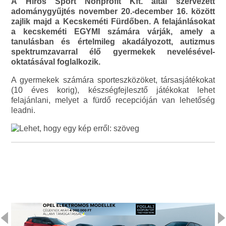
A Hírös Sport Nonprofit Kft. által szervezett
adománygyűjtés november 20.-december 16. között
zajlik majd a Kecskeméti Fürdőben. A felajánlásokat
a kecskeméti EGYMI számára várják, amely a
tanulásban és értelmileg akadályozott, autizmus
spektrumzavarral élő gyermekek nevelésével-
oktatásával foglalkozik.
A gyermekek számára sporteszközöket, társasjátékokat
(10 éves korig), készségfejlesztő játékokat lehet
felajánlani, melyet a fürdő recepcióján van lehetőség
leadni.