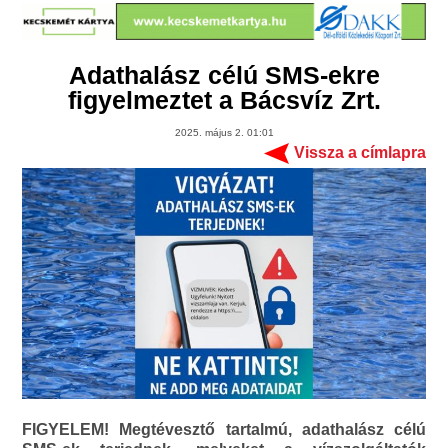
Adathalász célú SMS-ekre
figyelmeztet a Bácsvíz Zrt.
2025. május 2. 01:01
Vissza a címlapra
FIGYELEM! Megtévesztő tartalmú, adathalász célú