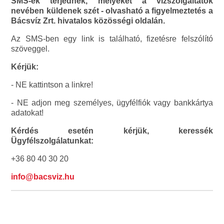
SMS-ek terjednek, melyeket a vízszolgáltatók
nevében küldenek szét - olvasható a figyelmeztetés a
Bácsvíz Zrt. hivatalos közösségi oldalán.
Az SMS-ben egy link is található, fizetésre felszólító
szöveggel.
Kérjük:
- NE kattintson a linkre!
- NE adjon meg személyes, ügyfélfiók vagy bankkártya
adatokat!
Kérdés esetén kérjük, keressék
Ügyfélszolgálatunkat:
+36 80 40 30 20
info@bacsviz.hu