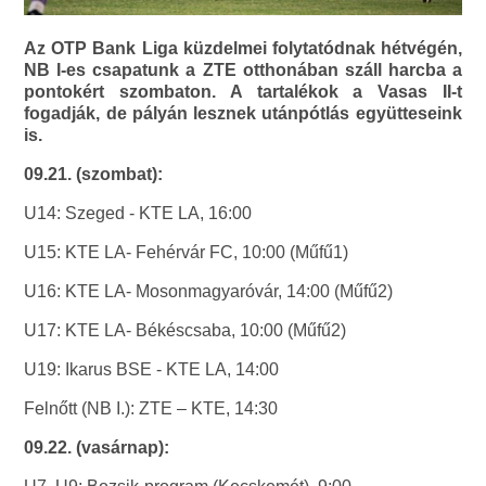
Az OTP Bank Liga küzdelmei folytatódnak hétvégén,
NB I-es csapatunk a ZTE otthonában száll harcba a
pontokért szombaton. A tartalékok a Vasas II-t
fogadják, de pályán lesznek utánpótlás együtteseink
is.
09.21. (szombat):
U14: Szeged - KTE LA, 16:00
U15: KTE LA- Fehérvár FC, 10:00 (Műfű1)
U16: KTE LA- Mosonmagyaróvár, 14:00 (Műfű2)
U17: KTE LA- Békéscsaba, 10:00 (Műfű2)
U19: Ikarus BSE - KTE LA, 14:00
Felnőtt (NB I.): ZTE – KTE, 14:30
09.22. (vasárnap):