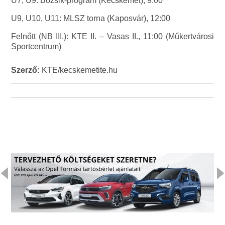
U7, U9: Bozsik-program (Kecskemét), 9:00
U9, U10, U11: MLSZ torna (Kaposvár), 12:00
Felnőtt (NB III.): KTE II. – Vasas II., 11:00 (Műkertvárosi
Sportcentrum)
Szerző:
KTE/kecskemetite.hu