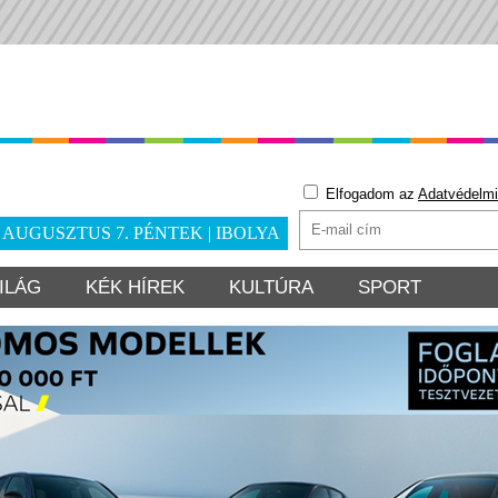
Elfogadom az
Adatvédelmi
. AUGUSZTUS 7. PÉNTEK | IBOLYA
ILÁG
KÉK HÍREK
KULTÚRA
SPORT