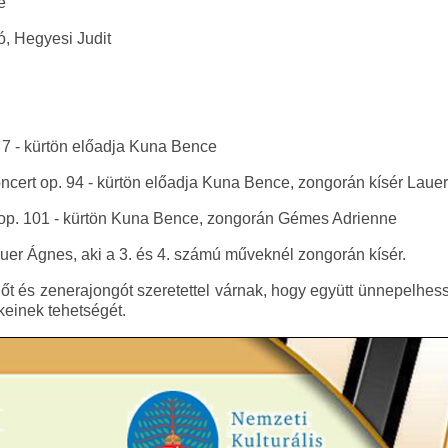
e
ó, Hegyesi Judit
 7 - kürtön előadja Kuna Bence
ncert op. 94 - kürtön előadja Kuna Bence, zongorán kísér Laue
op. 101 - kürtön Kuna Bence, zongorán Gémes Adrienne
er Ágnes, aki a 3. és 4. számú műveknél zongorán kísér.
t és zenerajongót szeretettel várnak, hogy együtt ünnepelhe
keinek tehetségét.