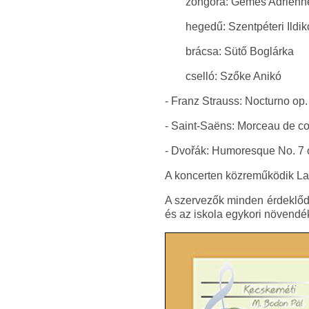
zongora: Gémes Adrienn
hegedű: Szentpéteri Ildik
brácsa: Sütő Boglárka
cselló: Szőke Anikó
- Franz Strauss: Nocturno op.
- Saint-Saëns: Morceau de co
- Dvořák: Humoresque No. 7 
A koncerten közreműködik Lau
A szervezők minden érdeklődő
és az iskola egykori növendé