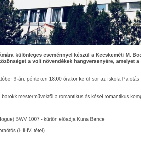
zámára különleges eseménnyel készül a Kecskeméti M. Bo
 a közönséget a volt növendékek hangversenyére, amelyet a
tóber 3-án, pénteken 18:00 órakor kerül sor az iskola Palot
a barokk mesterművektől a romantikus és kései romantikus kompo
Prologue) BWV 1007 - kürtön előadja Kuna Bence
ötös (I-III-IV. tétel)