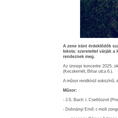
A zene iránt érdeklődők s
Iskola: szeretettel várják
rendeznek meg.
Az ünnepi koncertre 2025. ok
(Kecskemét, Bihar utca 6.).
A műsor rendkívül sokszínű, 
Műsor:
- J.S. Bach: I. Csellószvit (
- Dohnányi Ernő: c-moll zongora