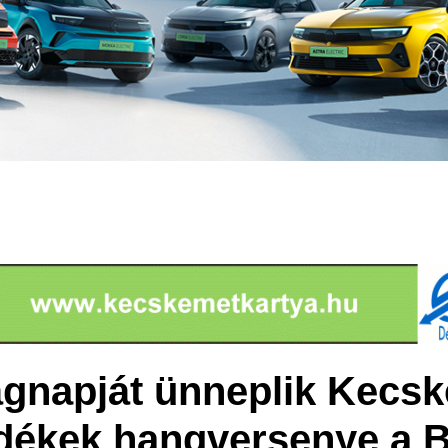
ágnapját ünneplik Kecs
dékek hangversenye a 