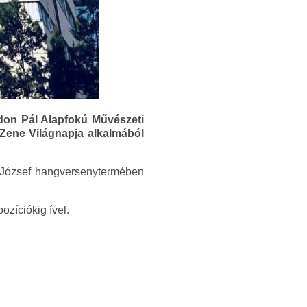
don Pál Alapfokú Művészeti
 Zene Világnapja alkalmából
ás József hangversenytermében
zíciókig ível.