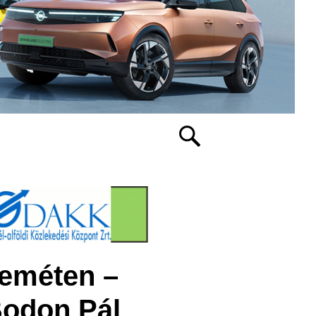
keméten –
Bodon Pál