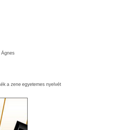
r Ágnes
ssék a zene egyetemes nyelvét