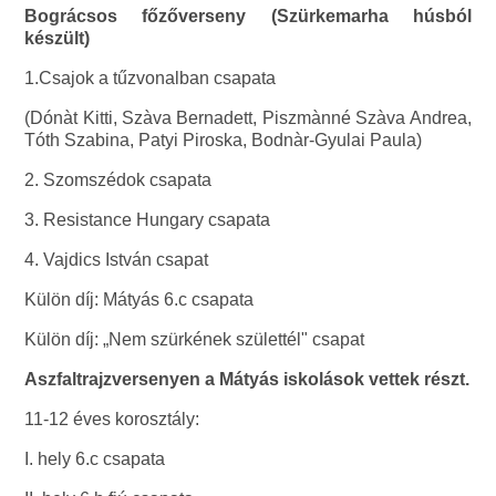
Bográcsos főzőverseny (Szürkemarha húsból
készült)
1.Csajok a tűzvonalban csapata
(Dónàt Kitti, Szàva Bernadett, Piszmànné Szàva Andrea,
Tóth Szabina, Patyi Piroska, Bodnàr-Gyulai Paula)
2. Szomszédok csapata
3. Resistance Hungary csapata
4. Vajdics István csapat
Külön díj: Mátyás 6.c csapata
Külön díj: „Nem szürkének születtél" csapat
Aszfaltrajzversenyen a Mátyás iskolások vettek részt.
11-12 éves korosztály:
I. hely 6.c csapata