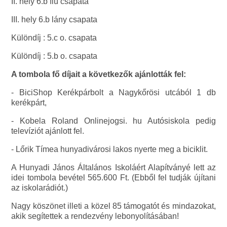
II. hely 6.b fiú csapata
III. hely 6.b lány csapata
Különdíj : 5.c o. csapata
Különdíj : 5.b o. csapata
A tombola fő díjait a következők ajánlották fel:
- BiciShop Kerékpárbolt a Nagykőrösi utcából 1 db
kerékpárt,
- Kobela Roland Onlinejogsi. hu Autósiskola pedig
televíziót ajánlott fel.
- Lőrik Tímea hunyadivárosi lakos nyerte meg a biciklit.
A Hunyadi János Általános Iskoláért Alapítványé lett az
idei tombola bevétel 565.600 Ft. (Ebből fel tudják újítani
az iskolarádiót.)
Nagy köszönet illeti a közel 85 támogatót és mindazokat,
akik segítettek a rendezvény lebonyolításában!