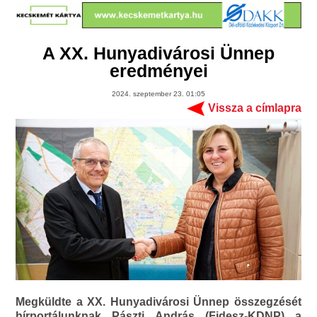
A XX. Hunyadivárosi Ünnep
eredményei
2024. szeptember 23. 01:05
Vissza a címlapra
Megküldte a XX. Hunyadivárosi Ünnep összegzését
hírportálunknak Pászti András (Fidesz-KDNP) a