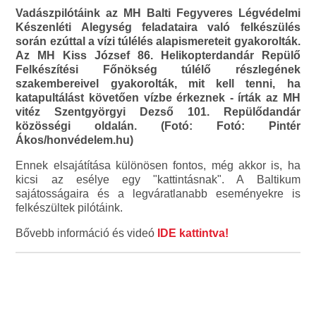
Vadászpilótáink az MH Balti Fegyveres Légvédelmi
Készenléti Alegység feladataira való felkészülés
során ezúttal a vízi túlélés alapismereteit gyakorolták.
Az MH Kiss József 86. Helikopterdandár Repülő
Felkészítési Főnökség túlélő részlegének
szakembereivel gyakorolták, mit kell tenni, ha
katapultálást követően vízbe érkeznek - írták az MH
vitéz Szentgyörgyi Dezső 101. Repülődandár
közösségi oldalán. (Fotó: Fotó: Pintér
Ákos/honvédelem.hu)
Ennek elsajátítása különösen fontos, még akkor is, ha
kicsi az esélye egy "kattintásnak". A Baltikum
sajátosságaira és a legváratlanabb eseményekre is
felkészültek pilótáink.
Bővebb információ és videó
IDE kattintva!