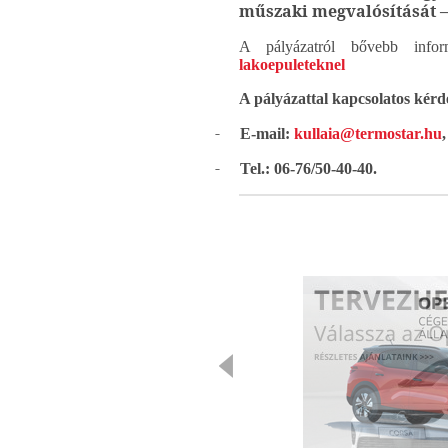
műszaki megvalósítását –
A pályázatról bővebb info
lakoepuleteknel
A pályázattal kapcsolatos ké
-
E-mail:
kullaia@termostar.hu
,
-
Tel.: 06-76/50-40-40.