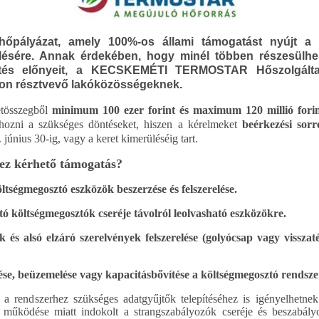
hőpályázat, amely 100%-os állami támogatást nyújt a tá
elésére. Annak érdekében, hogy minél többen részesülh
ítés előnyeit, a KECSKEMÉTI TERMOSTAR Hőszolgálta
ton résztvevő lakóközösségeknek.
retösszegből
minimum 100 ezer forint és maximum 120 millió fori
ozni a szükséges döntéseket, hiszen a kérelmeket
beérkezési sor
 június 30-ig, vagy a keret kimerüléséig tart.
ez kérhető támogatás?
öltségmegosztó eszközök beszerzése és felszerelése.
tó költségmegosztók cseréje távolról leolvasható eszközökre.
 és alsó elzáró szerelvények felszerelése
(golyócsap vagy visszaté
ése, beüzemelése vagy kapacitásbővítése a költségmegosztó rendsz
k a rendszerhez szükséges adatgyűjtők telepítéséhez is igényelhetnek
k működése miatt indokolt a strangszabályozók cseréje és beszabályo