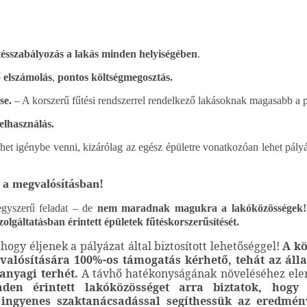
ésszabályozás a lakás minden helyiségében
.
ő elszámolás
,
pontos költségmegosztás.
se.
– A korszerű fűtési rendszerrel rendelkező lakásoknak magasabb a pi
elhasználás.
et igénybe venni, kizárólag az egész épületre vonatkozóan lehet pály
a megvalósításban!
egyszerű feladat – de
nem maradnak magukra a lakóközösségek!
lgáltatásban érintett épületek fűtéskorszerűsítését.
hogy éljenek a pályázat által biztosított lehetőséggel!
A kö
alósítására 100%-os támogatás kérhető, tehát az álla
 anyagi terhét.
A távhő hatékonyságának növeléséhez elen
nden érintett lakóközösséget arra biztatok, hog
ingyenes szaktanácsadással segíthessük az eredmén