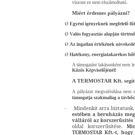
viszont ez nem elszámolható.
Miért érdemes pályázni?
Ø
Egyéni igényeknek megfelelő fűt
Ø
Valós fogyasztás alapján történ
Ø
Az ingatlan értékének növekedé
Ø
Hatékony, energiatakarékos hőf
A támogatást lakásonként nem leh
Közös Képviselőjénél!
A TERMOSTAR Kft. segít 
A pályázat megvalósítása nem 
támogatja szakmailag a távhőszo
-
Mindenkit arra bíztatunk, 
estében a beruházás megv
válláról az korszerűsítés
oldal korszerűsítése.
Mi
TERMOSTAR Kft.-t, hogy 