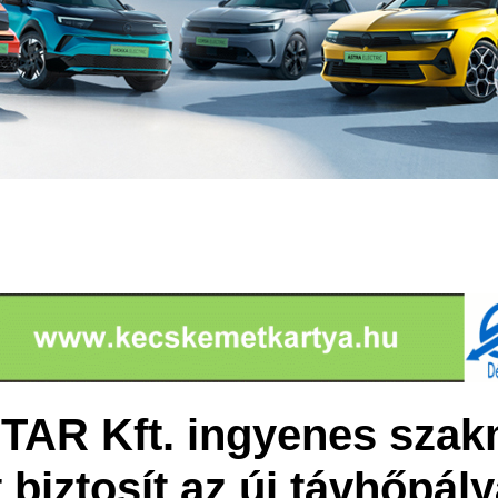
AR Kft. ingyenes szak
biztosít az új távhőpál