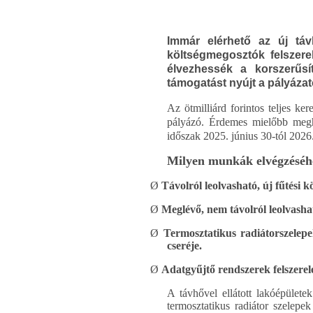
Immár elérhető az új táv
költségmegosztók felszer
élvezhessék a korszerűs
támogatást nyújt a pályáza
Az ötmilliárd forintos teljes ke
pályázó. Érdemes mielőbb megh
időszak 2025. június 30-tól 2026.
Milyen munkák elvégzéséh
Ø
Távolról leolvasható, új fűtési k
Ø
Meglévő, nem távolról leolvasha
Ø
Termosztatikus radiátorszelepek
cseréje.
Ø
Adatgyűjtő rendszerek felszerel
A távhővel ellátott lakóépülete
termosztatikus radiátor szelepe