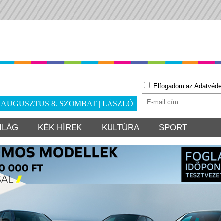
Elfogadom az
Adatvéde
. AUGUSZTUS 8. SZOMBAT | LÁSZLÓ
ILÁG
KÉK HÍREK
KULTÚRA
SPORT