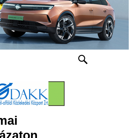
mai
yázaton