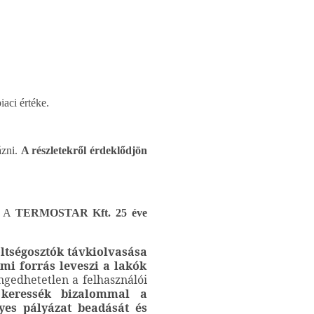
aci értéke.
ázni.
A részletekről érdeklődjön
A
TERMOSTAR Kft. 25 éve
ltségosztók távkiolvasása
mi forrás leveszi a lakók
gedhetetlen a felhasználói
y keressék bizalommal a
yes pályázat beadását és