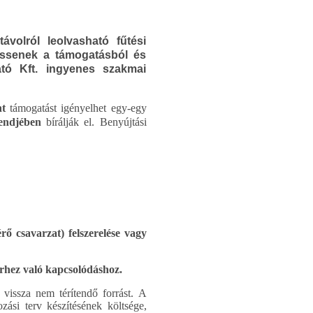
volról leolvasható fűtési
essenek a támogatásból és
tó Kft. ingyenes szakmai
nt
támogatást igényelhet egy-egy
rendjében
bírálják el. Benyújtási
rő csavarzat) felszerelése vagy
erhez való kapcsolódáshoz.
 vissza nem térítendő forrást. A
zási terv készítésének költsége,