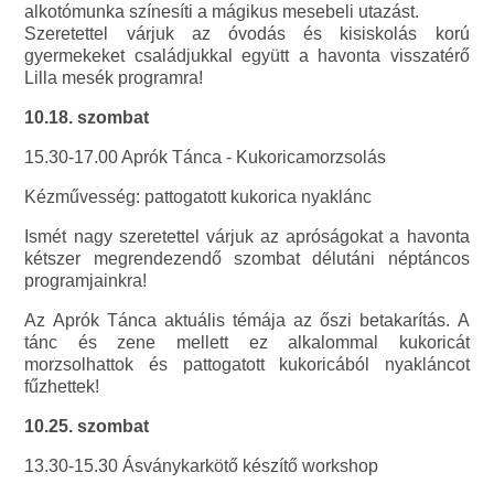
alkotómunka színesíti a mágikus mesebeli utazást.
Szeretettel várjuk az óvodás és kisiskolás korú
gyermekeket családjukkal együtt a havonta visszatérő
Lilla mesék programra!
10.18. szombat
15.30-17.00 Aprók Tánca - Kukoricamorzsolás
Kézművesség: pattogatott kukorica nyaklánc
Ismét nagy szeretettel várjuk az apróságokat a havonta
kétszer megrendezendő szombat délutáni néptáncos
programjainkra!
Az Aprók Tánca aktuális témája az őszi betakarítás. A
tánc és zene mellett ez alkalommal kukoricát
morzsolhattok és pattogatott kukoricából nyakláncot
fűzhettek!
10.25. szombat
13.30-15.30 Ásványkarkötő készítő workshop