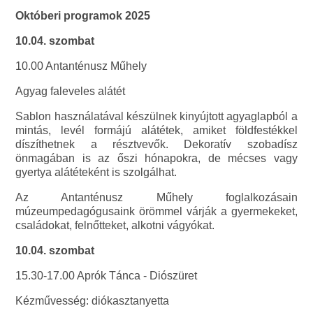
Októberi programok 2025
10.04. szombat
10.00 Antanténusz Műhely
Agyag faleveles alátét
Sablon használatával készülnek kinyújtott agyaglapból a
mintás, levél formájú alátétek, amiket földfestékkel
díszíthetnek a résztvevők. Dekoratív szobadísz
önmagában is az őszi hónapokra, de mécses vagy
gyertya alátéteként is szolgálhat.
Az Antanténusz Műhely foglalkozásain
múzeumpedagógusaink örömmel várják a gyermekeket,
családokat, felnőtteket, alkotni vágyókat.
10.04. szombat
15.30-17.00 Aprók Tánca - Diószüret
Kézművesség: diókasztanyetta