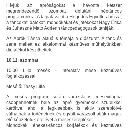
Hívjuk az apróságokat a havonta kétszer
megrendezendő szombat délutáni néptáncos
programunkra. A talpalávalót a Hegedűs Együttes húzza,
a táncokat, dalokat, mondókákat és játékokat Nagy Erika
és Juhászné Mató Adrienn táncpedagógusok tanítják.
Az Aprók Tánca aktuális témája a diószüret. A tánc és
zene mellett ez alkalommal kézműves műhelyünkben
diójátékot készíthettek.
10.11. szombat
10.00 Lilla mesék - interaktív mese kézműves
foglalkozással
Mesélő: Tassy Lilla
A mesés program során varázslatos mesevilágba
csöppenhetnek bele az apró gyermekek szüleikkel
karöltve, ahol a legkisebbek is aktív szereplőivé
válhatnak a történetnek és együtt varázsolhatják maguk
elé képzeletük erejével a meseszereplőket.
Mondókák, énekes-táncos körjátékok és kézműves