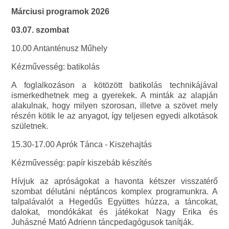
Márciusi programok 2026
03.07. szombat
10.00 Antanténusz Műhely
Kézművesség: batikolás
A foglalkozáson a kötözött batikolás technikájával
ismerkedhetnek meg a gyerekek. A minták az alapján
alakulnak, hogy milyen szorosan, illetve a szövet mely
részén kötik le az anyagot, így teljesen egyedi alkotások
születnek.
15.30-17.00 Aprók Tánca - Kiszehajtás
Kézművesség: papír kiszebáb készítés
Hívjuk az apróságokat a havonta kétszer visszatérő
szombat délutáni néptáncos komplex programunkra. A
talpalávalót a Hegedűs Együttes húzza, a táncokat,
dalokat, mondókákat és játékokat Nagy Erika és
Juhászné Mató Adrienn táncpedagógusok tanítják.