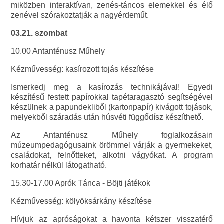
miközben interaktívan, zenés-táncos elemekkel és élő
zenével szórakoztatják a nagyérdeműt.
03.21. szombat
10.00 Antanténusz Műhely
Kézművesség: kasírozott tojás készítése
Ismerkedj meg a kasírozás technikájával! Egyedi
készítésű festett papírokkal tapétaragasztó segítségével
készülnek a papundekliből (kartonpapír) kivágott tojások,
melyekből száradás után húsvéti függődísz készíthető.
Az Antanténusz Műhely foglalkozásain
múzeumpedagógusaink örömmel várják a gyermekeket,
családokat, felnőtteket, alkotni vágyókat. A program
korhatár nélkül látogatható.
15.30-17.00 Aprók Tánca - Böjti játékok
Kézművesség: kölyöksárkány készítése
Hívjuk az apróságokat a havonta kétszer visszatérő