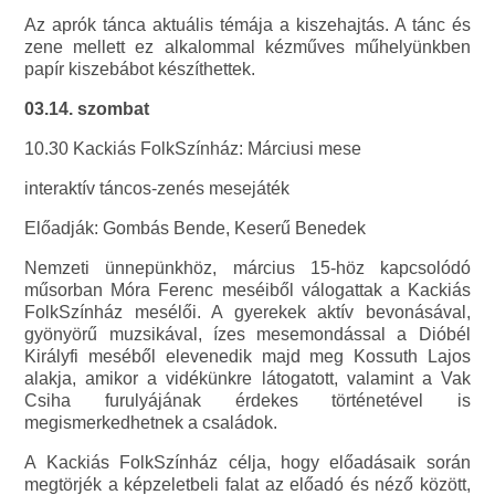
Az aprók tánca aktuális témája a kiszehajtás. A tánc és
zene mellett ez alkalommal kézműves műhelyünkben
papír kiszebábot készíthettek.
03.14. szombat
10.30 Kackiás FolkSzínház: Márciusi mese
interaktív táncos-zenés mesejáték
Előadják: Gombás Bende, Keserű Benedek
Nemzeti ünnepünkhöz, március 15-höz kapcsolódó
műsorban Móra Ferenc meséiből válogattak a Kackiás
FolkSzínház mesélői. A gyerekek aktív bevonásával,
gyönyörű muzsikával, ízes mesemondással a Dióbél
Királyfi meséből elevenedik majd meg Kossuth Lajos
alakja, amikor a vidékünkre látogatott, valamint a Vak
Csiha furulyájának érdekes történetével is
megismerkedhetnek a családok.
A Kackiás FolkSzínház célja, hogy előadásaik során
megtörjék a képzeletbeli falat az előadó és néző között,