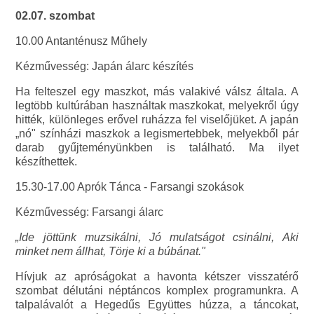
02.07. szombat
10.00 Antanténusz Műhely
Kézművesség: Japán álarc készítés
Ha felteszel egy maszkot, más valakivé válsz általa. A
legtöbb kultúrában használtak maszkokat, melyekről úgy
hitték, különleges erővel ruházza fel viselőjüket. A japán
„nó" színházi maszkok a legismertebbek, melyekből pár
darab gyűjteményünkben is található. Ma ilyet
készíthettek.
15.30-17.00 Aprók Tánca - Farsangi szokások
Kézművesség: Farsangi álarc
„Ide jöttünk muzsikálni, Jó mulatságot csinálni, Aki
minket nem állhat, Törje ki a búbánat."
Hívjuk az apróságokat a havonta kétszer visszatérő
szombat délutáni néptáncos komplex programunkra. A
talpalávalót a Hegedűs Együttes húzza, a táncokat,