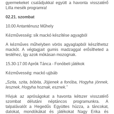
gyermekeket családjukkal együtt a havonta visszatérő
Lilla mesék programra!
02.21. szombat
10.00 Antanténusz Műhely
Kézművesség: sík mackó készítése agyagból
A kézműves műhelyben vörös agyaglapból készíthetsz
mackót. A végtagjait gumis madzaggal erősítheted a
testéhez, így azok mókásan mozognak.
15.30-17.00 Aprók Tánca - Fonóbeli játékok
Kézművesség: mackó ujjbáb
„Szita, szita, bóbita, Jöjjenek a fonóba, Hogyha jönnek,
lesznek, Hogyha hoznak, esznek."
Hívjuk az apróságokat a havonta kétszer visszatérő
szombat délutáni néptáncos programunkra. A
talpalávalót a Hegedűs Együttes húzza, a táncokat,
dalokat, mondókákat és játékokat Nagy Erika és