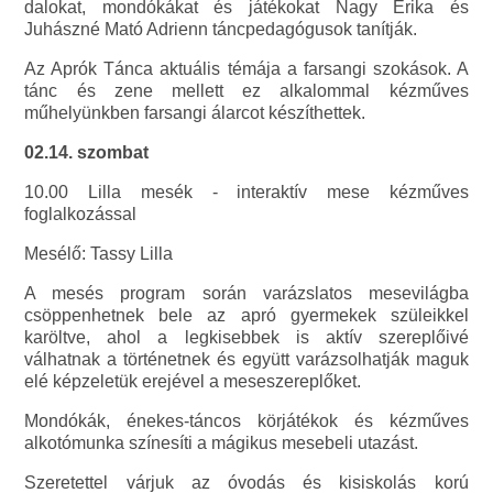
dalokat, mondókákat és játékokat Nagy Erika és
Juhászné Mató Adrienn táncpedagógusok tanítják.
Az Aprók Tánca aktuális témája a farsangi szokások. A
tánc és zene mellett ez alkalommal kézműves
műhelyünkben farsangi álarcot készíthettek.
02.14. szombat
10.00 Lilla mesék - interaktív mese kézműves
foglalkozással
Mesélő: Tassy Lilla
A mesés program során varázslatos mesevilágba
csöppenhetnek bele az apró gyermekek szüleikkel
karöltve, ahol a legkisebbek is aktív szereplőivé
válhatnak a történetnek és együtt varázsolhatják maguk
elé képzeletük erejével a meseszereplőket.
Mondókák, énekes-táncos körjátékok és kézműves
alkotómunka színesíti a mágikus mesebeli utazást.
Szeretettel várjuk az óvodás és kisiskolás korú