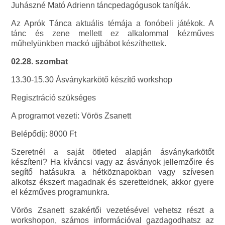
Juhászné Mató Adrienn táncpedagógusok tanítják.
Az Aprók Tánca aktuális témája a fonóbeli játékok. A
tánc és zene mellett ez alkalommal kézműves
műhelyünkben mackó ujjbábot készíthettek.
02.28. szombat
13.30-15.30 Ásványkarkötő készítő workshop
Regisztráció szükséges
A programot vezeti: Vörös Zsanett
Belépődíj: 8000 Ft
Szeretnél a saját ötleted alapján ásványkarkötőt
készíteni? Ha kíváncsi vagy az ásványok jellemzőire és
segítő hatásukra a hétköznapokban vagy szívesen
alkotsz ékszert magadnak és szeretteidnek, akkor gyere
el kézműves programunkra.
Vörös Zsanett szakértői vezetésével vehetsz részt a
workshopon, számos információval gazdagodhatsz az