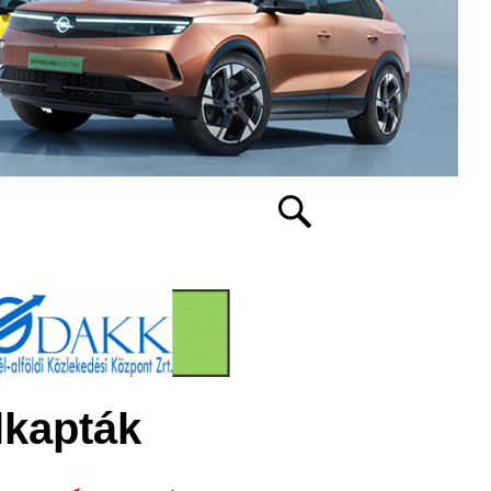
lkapták