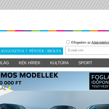
Elfogadom az
Adatvédelmi
. AUGUSZTUS 7. PÉNTEK | IBOLYA
ILÁG
KÉK HÍREK
KULTÚRA
SPORT