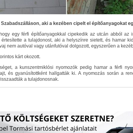
j Szabadszálláson, aki a kezében cipelt el építőanyagokat eg
, hogy egy férfi építőanyagokkal cipekedik az utcán abból az i
rtesítette a tulajdonost, aki a helyszínre sietett, és hamar kid
vaj nem autóval vagy utánfutóval dolgozott, egyszerűen a kezéb
rintos kárt okozott.
dőrséget, a kunszentmiklósi nyomozók pedig hamar a férfi 
ajt, és gyanúsítottként hallgatták ki. A nyomozás során a ren
visszaadták a tulajdonosnak.