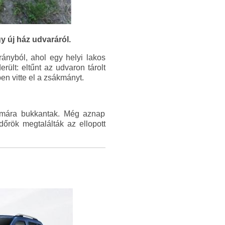
y új ház udvaráról.
rányból, ahol egy helyi lakos
erült: eltűnt az udvaron tárolt
en vitte el a zsákmányt.
nyomára bukkantak. Még aznap
dőrök megtalálták az ellopott