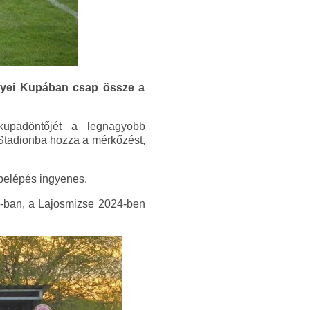
gyei Kupában csap össze a
padöntőjét a legnagyobb
 Stadionba hozza a mérkőzést,
 belépés ingyenes.
23-ban, a Lajosmizse 2024-ben