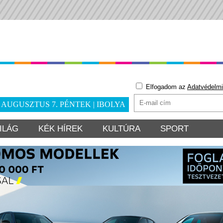
Elfogadom az
Adatvédelmi
. AUGUSZTUS 7. PÉNTEK | IBOLYA
ILÁG
KÉK HÍREK
KULTÚRA
SPORT