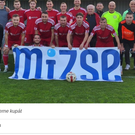
erne kupát
u