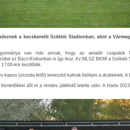
deznek a kecskeméti Széktói Stadionban, ahol a Várme
gyománya van már annak, hogy az amatőr csapatok ku
zúttal ez Bács-Kiskunban is így lesz. Az MLSZ BKMI a Széktói
 17:00-kor kezdődik.
s kapun (uszoda felől) keresztül tudnak belépni a drukkerek. A
büntetőkkel dől el a rendes játékidő letelte után. A Harta 20