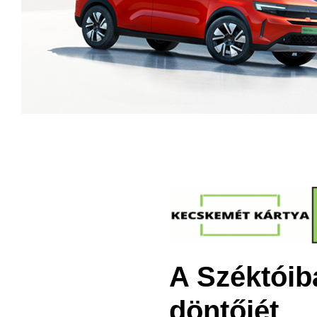
A Széktóib
döntőjét