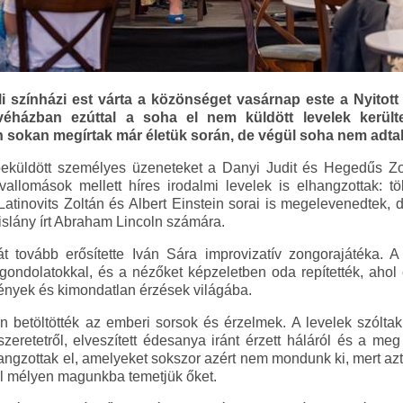
li színházi est várta a közönséget vasárnap este a Nyito
éházban ezúttal a soha el nem küldött levelek kerül
n sokan megírtak már életük során, de végül soha nem adtak
beküldött személyes üzeneteket a Danyi Judit és Hegedűs Zol
allomások mellett híres irodalmi levelek is elhangzottak: t
atinovits Zoltán és Albert Einstein sorai is megelevenedtek
kislány írt Abraham Lincoln számára.
t tovább erősítette Iván Sára improvizatív zongorajátéka. A
ondolatokkal, és a nézőket képzeletben oda repítették, ahol
ények és kimondatlan érzések világába.
 betöltötték az emberi sorsok és érzelmek. A levelek szóltak 
 szeretetről, elveszített édesanya iránt érzett háláról és a m
angzottak el, amelyeket sokszor azért nem mondunk ki, mert azt
ül mélyen magunkba temetjük őket.