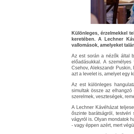
Különleges, érzelmekkel te
keretében. A Lechner Káv
vallomások, amelyeket talá
Az est során a nézők által 
előadásukkal. A személyes v
Csehov, Alekszandr Puskin, L
azt a levelet is, amelyet egy 
Az est különleges hangulatá
simultak össze az elhangzó g
szerelmek, veszteségek, rem
A Lechner Kávéházat teljesen
őszinte barátságról, testvéri
vágyról is. Olyan mondatok h
- vagy éppen azért, mert vég