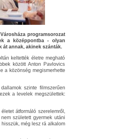
tt Városháza programsorozat
tek a középpontba - olyan
 át annak, akinek szánták.
tán keltették életre megható
öbbek között Anton Pavlovics
, de a közönség megismerhette
 dallamok szinte filmszerűen
 ezek a levelek megszülettek:
életet átformáló szerelemről,
eg nem született gyermek utáni
 hisszük, még lesz rá alkalom