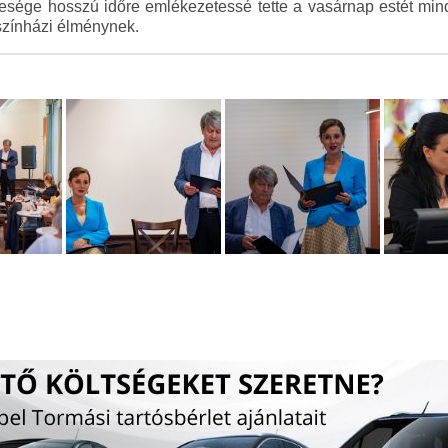
tesége hosszú időre emlékezetessé tette a vasárnap estét min
színházi élménynek.