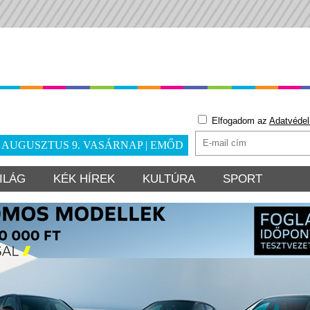
Elfogadom az
Adatvédel
. AUGUSZTUS 9. VASÁRNAP | EMŐD
ILÁG
KÉK HÍREK
KULTÚRA
SPORT