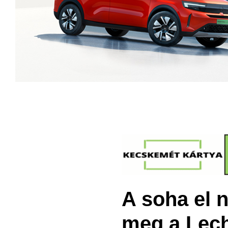
A soha el 
meg a Lec