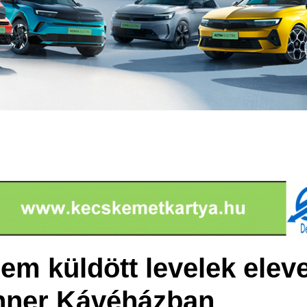
nem küldött levelek elev
hner Kávéházban