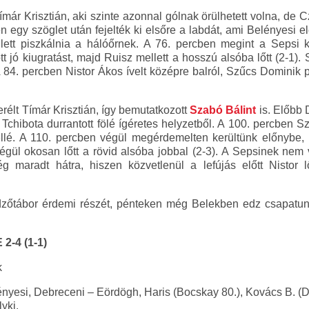
már Krisztián, aki szinte azonnal gólnak örülhetett volna, de Cz
egy szöglet után fejelték ki elsőre a labdát, ami Belényesi el
llett piszkálnia a hálóőrnek. A 76. percben megint a Sepsi 
jó kiugratást, majd Ruisz mellett a hosszú alsóba lőtt (2-1). S
A 84. percben Nistor Ákos ívelt középre balról, Szűcs Dominik pe
erélt Tímár Krisztián, így bemutatkozott
Szabó Bálint
is. Előbb 
Tchibota durrantott fölé ígéretes helyzetből. A 100. percben Sz
llé. A 110. percben végül megérdemelten kerültünk előnybe,
égül okosan lőtt a rövid alsóba jobbal (2-3). A Sepsinek nem 
 maradt hátra, hiszen közvetlenül a lefújás előtt Nistor 
edzőtábor érdemi részét, pénteken még Belekben edz csapatu
2-4 (1-1)
k
nyesi, Debreceni – Eördögh, Haris (Bocskay 80.), Kovács B. (D
yki.