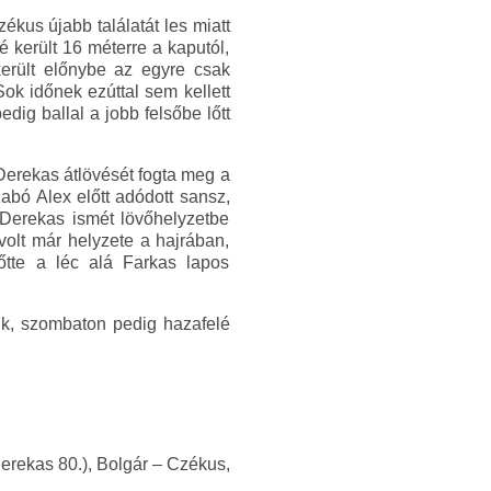
ékus újabb találatát les miatt
é került 16 méterre a kaputól,
került előnybe az egyre csak
ok időnek ezúttal sem kellett
dig ballal a jobb felsőbe lőtt
Derekas átlövését fogta meg a
abó Alex előtt adódott sansz,
 Derekas ismét lövőhelyzetbe
volt már helyzete a hajrában,
lőtte a léc alá Farkas lapos
nk, szombaton pedig hazafelé
erekas 80.), Bolgár – Czékus,