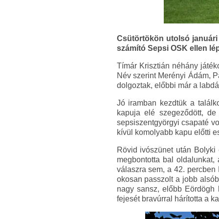
Csütörtökön utolsó januári
számító Sepsi OSK ellen lépe
Tímár Krisztián néhány játék
Név szerint Merényi Ádám, Pá
dolgoztak, előbbi már a labdá
Jó iramban kezdtük a találk
kapuja elé szegeződött, de
sepsiszentgyörgyi csapaté vol
kívül komolyabb kapu előtti e
Rövid ivószünet után Bolyki 
megbontotta bal oldalunkat, 
válaszra sem, a 42. percben Bo
okosan passzolt a jobb alsóba
nagy sansz, előbb Eördögh b
fejesét bravúrral hárította a k