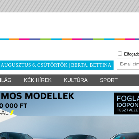
Elfogad
. AUGUSZTUS 6. CSÜTÖRTÖK | BERTA, BETTINA
ILÁG
KÉK HÍREK
KULTÚRA
SPORT