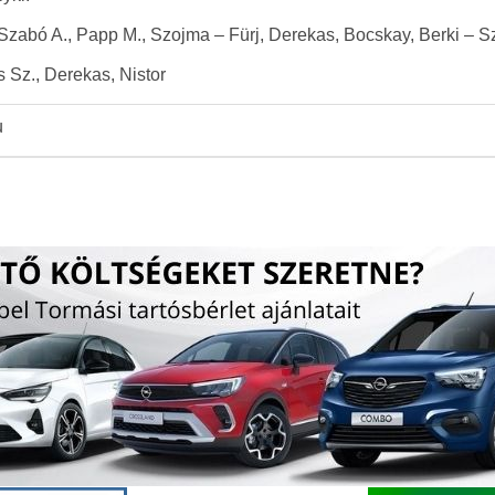
zabó A., Papp M., Szojma – Fürj, Derekas, Bocskay, Berki – Sz
Sz., Derekas, Nistor
u