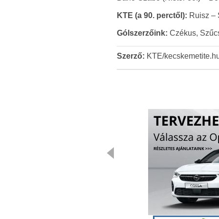
KTE (a 90. perctől):
Ruisz – S
Gólszerzőink:
Czékus, Szűcs 
Szerző:
KTE/kecskemetite.h