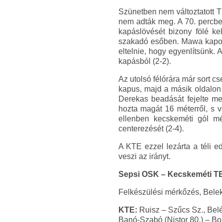
Szünetben nem változtatott Tí
nem adták meg. A 70. percben 
kapáslövését bizony fölé ke
szakadó esőben. Mawa kapott 
eltelnie, hogy egyenlítsünk. 
kapásból (2-2).
Az utolsó félórára már sort cs
kapus, majd a másik oldalon 
Derekas beadását fejelte me
hozta magát 16 méterről, s v
ellenben kecskeméti gól még
centerezését (2-4).
A KTE ezzel lezárta a téli 
veszi az irányt.
Sepsi OSK – Kecskeméti TE 
Felkészülési mérkőzés, Bele
KTE:
Ruisz – Szűcs Sz., Belé
Banó-Szabó (Nistor 80.) – Bol