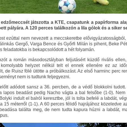
 edzőmeccsét játszotta a KTE, csapatunk a papírforma ala
tt pályára. A 120 perces találkozón a lila gólok és a siker s
ost ezúttal nem nevezett a meccskeretbe elővigyázatosságból, i
linkás Gergő, Varga Bence és Győrfi Milán is pihent, Beke Péter
s feladatokba is bekapcsolódott a hét folyamán.
ozót a román másodosztályban feljutásért küzdő rivális elle
 komolyabb helyzet nélkül telt el ennek ellenére ez az idő
t, de Ruisz fölé ütötte a próbálkozást. Az első harminc perc rend
seményt nem is tudtunk feljegyezni.
előtt adódott sansz a 36. percben, de a védő blokkolni tudott
a lapos beadást pedig Nacho vágta a bal felsőbe (1-0). Nem 
lyki indult el balról keresztbe, jól is tolta befelé a labdát, vég
 15 méterről (1-1). A 60 perces félidő hajrájához közeledve azt
eadása találta meg, de nem tudta kapura húzni a labdát, m
apus.