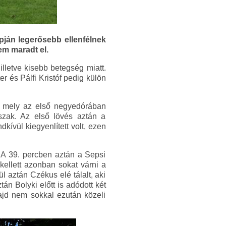
pján legerősebb ellenfélnek
em maradt el.
lletve kisebb betegség miatt.
 és Pálfi Kristóf pedig külön
n, mely az első negyedórában
szak. Az első lövés aztán a
kívül kiegyenlített volt, ezen
. A 39. percben aztán a Sepsi
kellett azonban sokat várni a
ül aztán Czékus elé tálalt, aki
án Bolyki előtt is adódott két
ajd nem sokkal ezután közeli