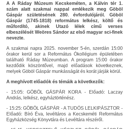
A A Ráday Múzeum Kecskeméten, a Kálvin tér 1.
szám alatt szakmai nappal emlékezik meg Göböl
Gáspár születésének 280. évfordulójáról. Göböl
Gáspár (1745-1818) református lelkész, költő és
műfordító, akinek Utazó lélek című verses
elbeszélését Weöres Sándor az első magyar sci-finek
nevezte.
A szakmai napra 2025. november 5-én, szerdán 15:00
órakor kerül sor a Református Ókollégium épületében
található Ráday Múzeumban. A program 15:00 órakor
kezdődik köszöntővel, majd előadások következnek,
melyek Göböl Gáspár munkásságát és korát járják körül.
A meghívott előadók és témáik a következők:
- 15:05: GÖBÖL GÁSPÁR KORA - Előadó: Laczay
András, lelkész, egyháztörténész.
- 15:25: GÖBÖL GÁSPÁR - A TUDÓS LELKIPÁSZTOR -
Előadó: Bíró Éva, levéltáros a Kecskeméti Református
Egyházközség Könyvtára és Levéltára részéről.