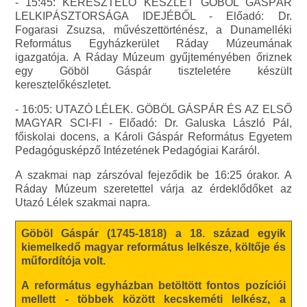
- 15:45: KERESZTELŐ KÉSZLET GÖBÖL GÁSPÁR
LELKIPÁSZTORSÁGA IDEJÉBŐL - Előadó: Dr.
Fogarasi Zsuzsa, művészettörténész, a Dunamelléki
Református Egyházkerület Ráday Múzeumának
igazgatója. A Ráday Múzeum gyűjteményében őriznek
egy Göböl Gáspár tiszteletére készült
keresztelőkészletet.
- 16:05: UTAZÓ LÉLEK. GÖBÖL GÁSPÁR ÉS AZ ELSŐ
MAGYAR SCI-FI - Előadó: Dr. Galuska László Pál,
főiskolai docens, a Károli Gáspár Református Egyetem
Pedagógusképző Intézetének Pedagógiai Karáról.
A szakmai nap zárszóval fejeződik be 16:25 órakor. A
Ráday Múzeum szeretettel várja az érdeklődőket az
Utazó Lélek szakmai napra.
Göböl Gáspár (1745-1818) a 18. század egyik
kiemelkedő magyar református lelkésze, költője és
műfordítója volt.
A református egyházban betöltött fontos pozíciói
mellett - többek között kecskeméti lelkész, a