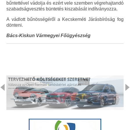
bűntettével vádolja és ezért vele szemben végrehajtandó
szabadságvesztés büntetés kiszabását indítványozza.
A vádlott bűnösségéről a Kecskeméti Járásbíróság fog
dönteni.
Bács-Kiskun Vármegyei Főügyészség