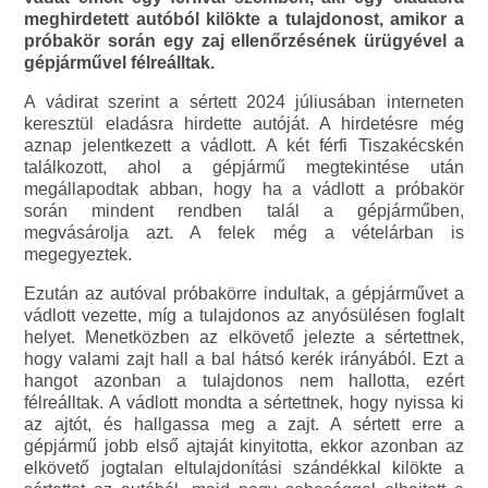
meghirdetett autóból kilökte a tulajdonost, amikor a
próbakör során egy zaj ellenőrzésének ürügyével a
gépjárművel félreálltak.
A vádirat szerint a sértett 2024 júliusában interneten
keresztül eladásra hirdette autóját. A hirdetésre még
aznap jelentkezett a vádlott. A két férfi Tiszakécskén
találkozott, ahol a gépjármű megtekintése után
megállapodtak abban, hogy ha a vádlott a próbakör
során mindent rendben talál a gépjárműben,
megvásárolja azt. A felek még a vételárban is
megegyeztek.
Ezután az autóval próbakörre indultak, a gépjárművet a
vádlott vezette, míg a tulajdonos az anyósülésen foglalt
helyet. Menetközben az elkövető jelezte a sértettnek,
hogy valami zajt hall a bal hátsó kerék irányából. Ezt a
hangot azonban a tulajdonos nem hallotta, ezért
félreálltak. A vádlott mondta a sértettnek, hogy nyissa ki
az ajtót, és hallgassa meg a zajt. A sértett erre a
gépjármű jobb első ajtaját kinyitotta, ekkor azonban az
elkövető jogtalan eltulajdonítási szándékkal kilökte a