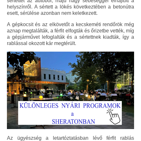
sértettet az autóból, majd nagy sebeséggel elhajtott a
helyszínről. A sértett a lökés következtében a betonútra
esett, sérülése azonban nem keletkezett.
A gépkocsit és az elkövetőt a kecskeméti rendőrök még
aznap megtalálták, a férfit elfogták és őrizetbe vették, míg
a gépjárművet lefoglalták és a sértettnek kiadták, így a
rablással okozott kár megtérült.
Az ügyészség a letartóztatásban lévő férfit rablás