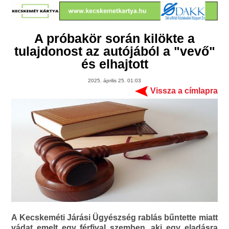
A próbakör során kilökte a
tulajdonost az autójából a "vevő"
és elhajtott
2025. április 25. 01:03
Vissza a címlapra
A Kecskeméti Járási Ügyészség rablás bűntette miatt
vádat emelt egy férfival szemben, aki egy eladásra