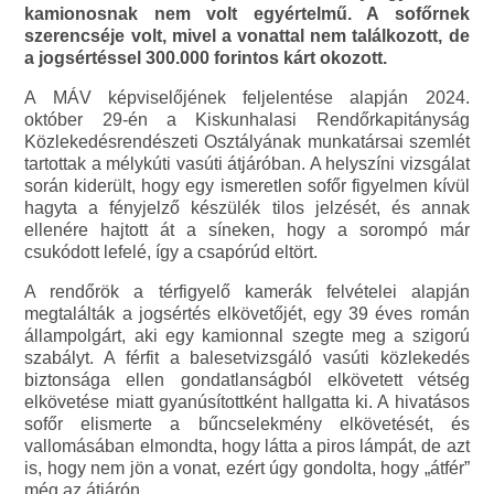
kamionosnak nem volt egyértelmű. A sofőrnek
szerencséje volt, mivel a vonattal nem találkozott, de
a jogsértéssel 300.000 forintos kárt okozott.
A MÁV képviselőjének feljelentése alapján 2024.
október 29-én a Kiskunhalasi Rendőrkapitányság
Közlekedésrendészeti Osztályának munkatársai szemlét
tartottak a mélykúti vasúti átjáróban. A helyszíni vizsgálat
során kiderült, hogy egy ismeretlen sofőr figyelmen kívül
hagyta a fényjelző készülék tilos jelzését, és annak
ellenére hajtott át a síneken, hogy a sorompó már
csukódott lefelé, így a csapórúd eltört.
A rendőrök a térfigyelő kamerák felvételei alapján
megtalálták a jogsértés elkövetőjét, egy 39 éves román
állampolgárt, aki egy kamionnal szegte meg a szigorú
szabályt. A férfit a balesetvizsgáló vasúti közlekedés
biztonsága ellen gondatlanságból elkövetett vétség
elkövetése miatt gyanúsítottként hallgatta ki. A hivatásos
sofőr elismerte a bűncselekmény elkövetését, és
vallomásában elmondta, hogy látta a piros lámpát, de azt
is, hogy nem jön a vonat, ezért úgy gondolta, hogy „átfér”
még az átjárón.