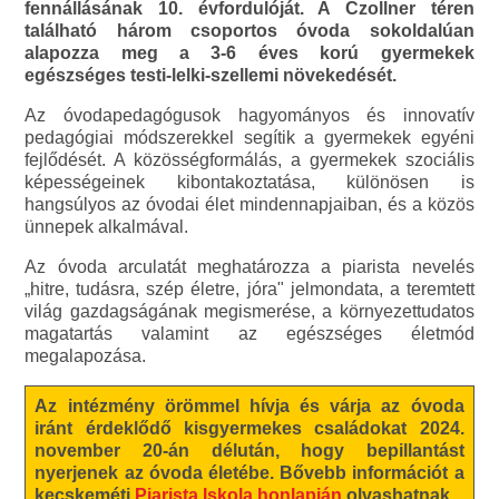
fennállásának 10. évfordulóját. A Czollner téren
található három csoportos óvoda sokoldalúan
alapozza meg a 3-6 éves korú gyermekek
egészséges testi-lelki-szellemi növekedését.
Az óvodapedagógusok hagyományos és innovatív
pedagógiai módszerekkel segítik a gyermekek egyéni
fejlődését. A közösségformálás, a gyermekek szociális
képességeinek kibontakoztatása, különösen is
hangsúlyos az óvodai élet mindennapjaiban, és a közös
ünnepek alkalmával.
Az óvoda arculatát meghatározza a piarista nevelés
„hitre, tudásra, szép életre, jóra" jelmondata, a teremtett
világ gazdagságának megismerése, a környezettudatos
magatartás valamint az egészséges életmód
megalapozása.
Az intézmény örömmel hívja és várja az óvoda
iránt érdeklődő kisgyermekes családokat 2024.
november 20-án délután, hogy bepillantást
nyerjenek az óvoda életébe. Bővebb információt a
kecskeméti
Piarista Iskola honlapján
olvashatnak.