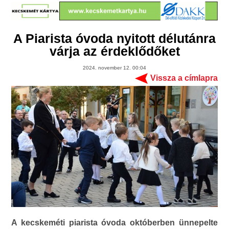
A Piarista óvoda nyitott délutánra
várja az érdeklődőket
2024. november 12. 00:04
Vissza a címlapra
A kecskeméti piarista óvoda októberben ünnepelte