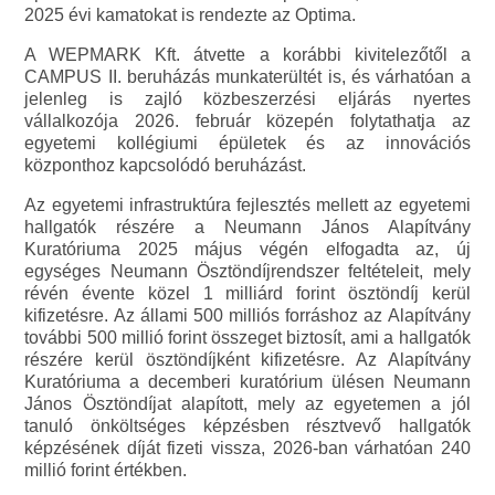
2025 évi kamatokat is rendezte az Optima.
A WEPMARK Kft. átvette a korábbi kivitelezőtől a
CAMPUS II. beruházás munkaterültét is, és várhatóan a
jelenleg is zajló közbeszerzési eljárás nyertes
vállalkozója 2026. február közepén folytathatja az
egyetemi kollégiumi épületek és az innovációs
központhoz kapcsolódó beruházást.
Az egyetemi infrastruktúra fejlesztés mellett az egyetemi
hallgatók részére a Neumann János Alapítvány
Kuratóriuma 2025 május végén elfogadta az, új
egységes Neumann Ösztöndíjrendszer feltételeit, mely
révén évente közel 1 milliárd forint ösztöndíj kerül
kifizetésre. Az állami 500 milliós forráshoz az Alapítvány
további 500 millió forint összeget biztosít, ami a hallgatók
részére kerül ösztöndíjként kifizetésre. Az Alapítvány
Kuratóriuma a decemberi kuratórium ülésen Neumann
János Ösztöndíjat alapított, mely az egyetemen a jól
tanuló önköltséges képzésben résztvevő hallgatók
képzésének díját fizeti vissza, 2026-ban várhatóan 240
millió forint értékben.