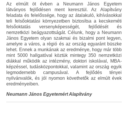
Az elmúlt öt évben a Neumann János Egyetem
látványos fejlődésen ment keresztül. Az Alapítvány
feladata és felelőssége, hogy az átalakuló, kihívásokkal
teli felsőoktatási környezetben biztosítsa a kecskeméti
felsőoktatás versenyképességét, fejlődését és
nemzetközi beágyazottságát. Célunk, hogy a Neumann
János Egyetem olyan szakmai és bizalmi pont legyen,
amelyre a város, a régió és az ország egyaránt büszke
lehet. Ennek a munkának az eredménye, hogy már több
mint 5000 hallgatóval köztük mintegy 350 nemzetközi
diákkal működik az intézmény, doktori iskolával, MBA-
képzéssel, tudásközpontokkal, valamint az ország egyik
legmodernebb campusával. A fejlődés tényei
nyilvánvalók, és jól nyomon követhetők az elmúlt évek
eredményeiben.
Neumann János Egyetemért Alapítvány